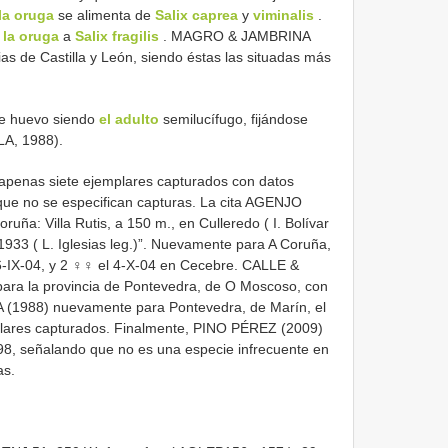
la oruga
se alimenta de
Salix caprea
y
viminalis
.
e
la oruga
a
Salix fragilis
. MAGRO & JAMBRINA
ias de Castilla y León, siendo éstas las situadas más
 de huevo siendo
el adulto
semilucífugo, fijándose
LA, 1988).
n apenas siete ejemplares capturados con datos
 que no se especifican capturas. La cita AGENJO
ruña: Villa Rutis, a 150 m., en Culleredo ( I. Bolívar
-1933 ( L. Iglesias leg.)”. Nuevamente para A Coruña,
-IX-04, y 2 ♀♀ el 4-X-04 en Cecebre. CALLE &
ara la provincia de Pontevedra, de O Moscoso, con
 (1988) nuevamente para Pontevedra, de Marín, el
mplares capturados. Finalmente, PINO PÉREZ (2009)
98, señalando que no es una especie infrecuente en
as.