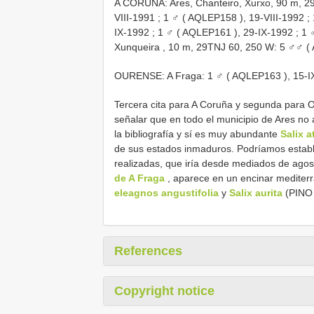
A CORUÑA: Ares, Chanteiro, Xurxo,
90 m, 2
VIII-1991
;
1 ♂ (
AQLEP158
), 19-VIII-1992
;
IX-1992
;
1 ♂ (
AQLEP161
), 29-IX-1992
;
1 
Xunqueira
,
10 m, 29TNJ 60, 250 W: 5 ♂♂ (
OURENSE: A Fraga:
1 ♂ (
AQLEP163
), 15-
Tercera cita para A Coruña y segunda para O
señalar que en todo el municipio de Ares no
la bibliografía y sí es muy abundante
Salix a
de sus estados inmaduros. Podríamos estable
realizadas, que iría desde mediados de agost
de A Fraga
, aparece en un encinar mediterr
eleagnos angustifolia
y
Salix aurita
(PINO 
References
Copyright notice