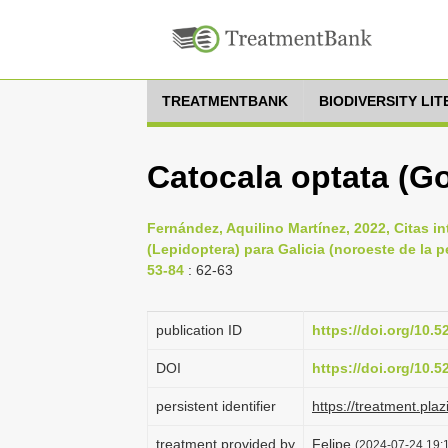
TREATMENTBANK
BIODIVERSITY LI
Catocala optata (Go
Fernández, Aquilino Martínez, 2022, Citas in
(Lepidoptera) para Galicia (noroeste de la 
53-84
: 62-63
publication ID
https://doi.org/10.
DOI
https://doi.org/10.
persistent identifier
https://treatment.p
treatment provided by
Felipe
(2024-07-24 19:1