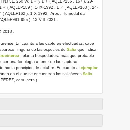
9TNJ 51, 250 W: 1 ♂ y 1 ♀ (
AQLEP156
,
157
), 29-
1 ♂ (
AQLEP159
), 1-IX-1992
;
1 ♂ (
AQLEP160
), 24-
♂ (
AQLEP162
), 1-X-1992
;
Ares , Humedal da
AQLEP981-985
), 13-VIII-2021
.
IX-2018
.
urense. En cuanto a las capturas efectuadas, cabe
 aparece ninguna de las especies de
Salix
que indica
trocinerea
, planta hospedadora más que probable
cer una fenología a tenor de las capturas
o hasta principios de octubre. En cuanto al
ejemplar
áneo en el que se encuentran las salicáceas
Salix
PÉREZ, com. pers.).