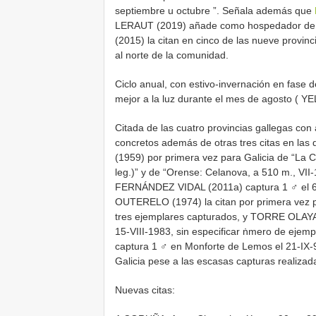
septiembre u octubre ”. Señala además que
LERAUT (2019) añade como hospedador d
(2015) la citan en cinco de las nueve provinc
al norte de la comunidad.
Ciclo anual, con estivo-invernación en fase
mejor a la luz durante el mes de agosto ( YE
Citada de las cuatro provincias gallegas co
concretos además de otras tres citas en las
(1959) por primera vez para Galicia de “La Co
leg.)” y de “Orense: Celanova, a 510 m., VII
FERNÁNDEZ VIDAL (2011a) captura 1 ♂ el 6
OUTERELO (1974) la citan por primera vez p
tres ejemplares capturados, y TORRE OLAYA
15-VIII-1983, sin especificar ṅmero de eje
captura 1 ♂ en Monforte de Lemos el 21-IX-
Galicia pese a las escasas capturas realizad
Nuevas citas: