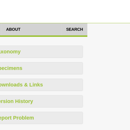
ABOUT
SEARCH
axonomy
pecimens
ownloads & Links
rsion History
eport Problem