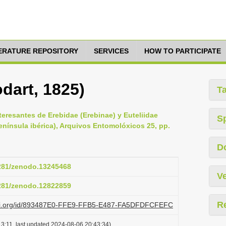
TERATURE REPOSITORY
SERVICES
HOW TO PARTICIPATE
dart, 1825)
T
teresantes de Erebidae (Erebinae) y Euteliidae
S
península ibérica), Arquivos Entomolóxicos 25, pp.
D
5281/zenodo.13245468
Ve
5281/zenodo.12822859
R
lazi.org/id/893487E0-FFE9-FFB5-E487-FA5DFDFCFEFC
3:11, last updated 2024-08-06 20:43:34)