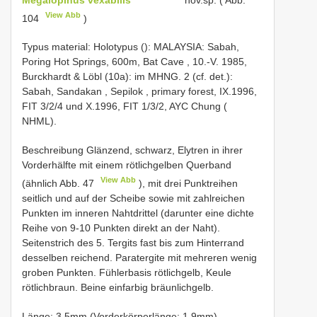
View Abb
104
)
Typus material:
Holotypus (): MALAYSIA: Sabah,
Poring Hot Springs, 600m, Bat Cave , 10.-V. 1985,
Burckhardt & Löbl (10a): im MHNG.
2 (cf. det.):
Sabah, Sandakan , Sepilok , primary forest, IX.1996,
FIT 3/2/4 und X.1996, FIT 1/3/2, AYC Chung (
NHML).
Beschreibung Glänzend, schwarz, Elytren in ihrer
Vorderhälfte mit einem rötlichgelben Querband
View Abb
(ähnlich Abb. 47
), mit drei Punktreihen
seitlich und auf der Scheibe sowie mit zahlreichen
Punkten im inneren Nahtdrittel (darunter eine dichte
Reihe von 9-10 Punkten direkt an der Naht).
Seitenstrich des 5. Tergits fast bis zum Hinterrand
desselben reichend. Paratergite mit mehreren wenig
groben Punkten. Fühlerbasis rötlichgelb, Keule
rötlichbraun. Beine einfarbig bräunlichgelb.
Länge: 3,5mm (Vorderkörperlänge: 1,9mm).