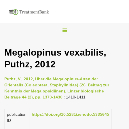
T
o
g
Megalopinus vexabilis,
g
Puthz, 2012
l
e
n
Puthz, V., 2012, Über die Megalopinus-Arten der
Orientalis (Coleoptera, Staphylinidae) (26. Beitrag zur
a
Kenntnis der Megalopsidiinen), Linzer biologische
v
Beiträge 44 (2), pp. 1373-1430
: 1410-1411
i
g
publication
https://doi.org/10.5281/zenodo.5335645
a
ID
t