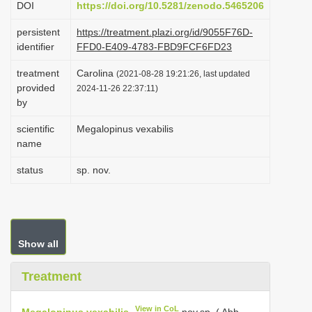
DOI
https://doi.org/10.5281/zenodo.5465206
i
persistent
https://treatment.plazi.org/id/9055F76D-
o
identifier
FFD0-E409-4783-FBD9FCF6FD23
n
treatment
Carolina
(2021-08-28 19:21:26, last updated
provided
2024-11-26 22:37:11)
by
scientific
Megalopinus vexabilis
name
status
sp. nov.
Show all
Treatment
View in CoL
Megalopinus vexabilis
nov.sp. ( Abb.