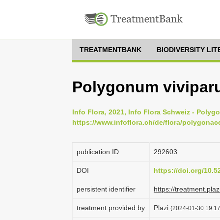
TREATMENTBANK
BIODIVERSITY LI
Polygonum vivipar
Info Flora, 2021, Info Flora Schweiz - Polyg
https://www.infoflora.ch/de/flora/polygona
publication ID
292603
DOI
https://doi.org/10.
persistent identifier
https://treatment.p
treatment provided by
Plazi
(2024-01-30 19:17