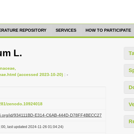
TERATURE REPOSITORY
SERVICES
HOW TO PARTICIPATE
um L.
T
onaceae,
S
ceae.html (accessed 2023-10-20)
: -
D
5281/zenodo.10924018
Ve
lazi.org/id/934111BD-E314-C6AB-444D-D78FF4BECC27
R
:00, last updated 2024-11-26 01:04:24)