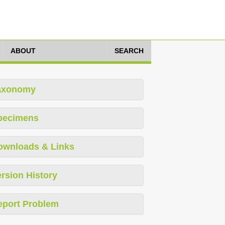
ABOUT
SEARCH
axonomy
pecimens
ownloads & Links
rsion History
eport Problem