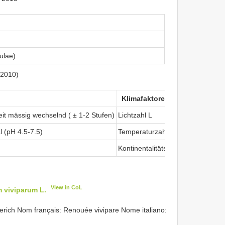
ulae)
(2010)
Klimafaktoren
eit mässig wechselnd ( ± 1-2 Stufen)
Lichtzahl L
hell
l (pH 4.5-7.5)
Temperaturzahl T
unter-alpi
Kontinentalitätszahl K
subozeanis
View in CoL
 viviparum L.
ich Nom français: Renouée vivipare Nome italiano: