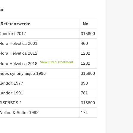
ken
Referenzwerke
No
Checklist 2017
315800
Flora Helvetica 2001
460
Flora Helvetica 2012
1282
View Cited Treatment
1282
Flora Helvetica 2018
Index synonymique 1996
315800
Landolt 1977
898
Landolt 1991
781
SISF/ISFS 2
315800
Welten & Sutter 1982
174