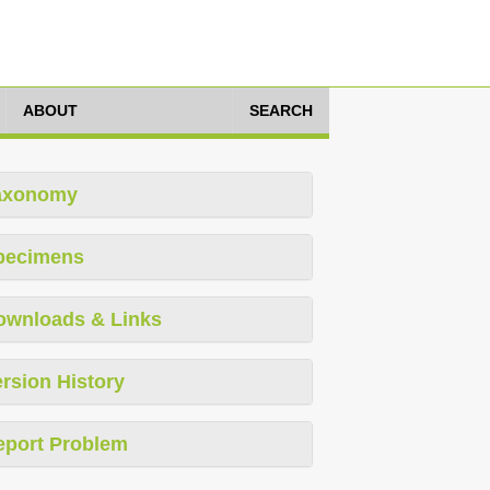
ABOUT
SEARCH
axonomy
pecimens
ownloads & Links
rsion History
eport Problem