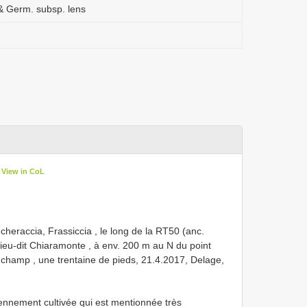
 & Germ. subsp. lens
View in CoL
eraccia, Frassiccia , le long de la RT50 (anc.
lieu-dit Chiaramonte , à env. 200 m au N du point
e champ , une trentaine de pieds, 21.4.2017, Delage,
ennement cultivée qui est mentionnée très