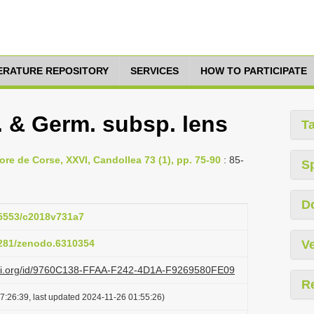
TERATURE REPOSITORY
SERVICES
HOW TO PARTICIPATE
s. & Germ. subsp. lens
T
ore de Corse, XXVI, Candollea 73 (1), pp. 75-90
: 85-
S
D
.15553/c2018v731a7
.5281/zenodo.6310354
Ve
lazi.org/id/9760C138-FFAA-F242-4D1A-F9269580FE09
R
7:26:39, last updated 2024-11-26 01:55:26)