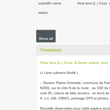
scientific name
Vicia lens (L.) Coss.
status
Show all
Treatment
Vicia lens (L.) Coss. & Germ. subsp. lens
(= Lens culinaris Medik.)
–
Secteur Plaine Orientale, commune de Panch
N200), sur le côté N de la route , au SSE du 
coté 39, culture de blés anciens , en bord d
A. s.n. (Hb. CBNC), pointage GPS et photos.
Nouvelle observation pour cette espèce anci