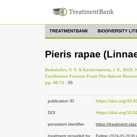
TREATMENTBANK
BIODIVERSITY LI
Pieris rapae (Linna
Dubatolov, V. V. & Kostomarova, I. V., 2019
Coniferous Forests From The Nature Reserve
pp. 48-71
: 55
publication ID
https://doi.org/10.
DOI
https://doi.org/10.
persistent identifier
https://treatment.p
treatment provided by
Felipe
(2024-05-28 00:4