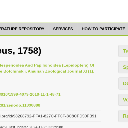
TERATURE REPOSITORY
SERVICES
HOW TO PARTICIPATE
eus, 1758)
T
, Hesperioidea And Papilionoidea (Lepidoptera) Of
S
 Botchinskii, Amurian Zoological Journal XI (1),
D
33910/1999-4079-2019-11-1-48-71
Ve
5281/zenodo.11390888
R
lazi.org/id/98268792-FFA1-827C-FF6F-8C8CFD50FB91
4:51, last updated 2024-11-25 23:29:38)