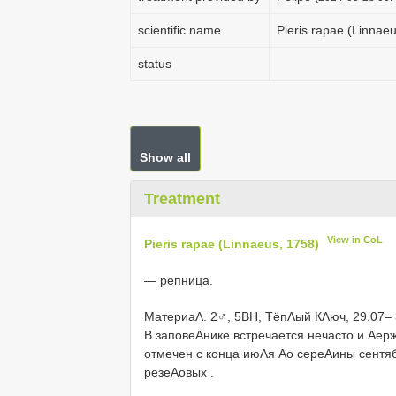
scientific name
Pieris rapae (Linnae
status
Show all
Treatment
View in CoL
Pieris rapae (Linnaeus, 1758)
— репница.
МатериаΛ.
2♂, 5ВН, ТёпΛый КΛюч, 29.07– 
В заповеΑнике встречается нечасто и Αер
отмечен с конца июΛя Αо сереΑины сентяб
резеΑовых
.