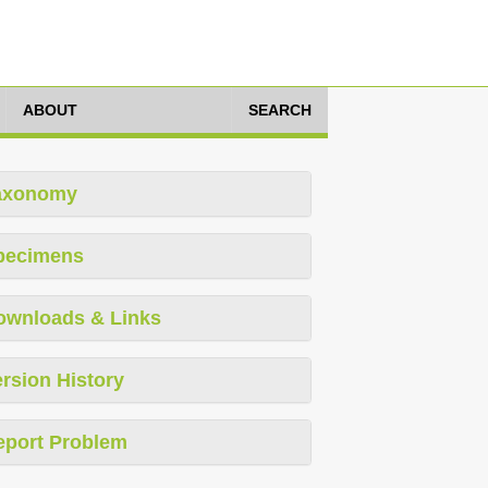
ABOUT
SEARCH
axonomy
pecimens
ownloads & Links
rsion History
eport Problem