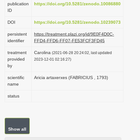
publication
https://doi.org/10.5281/zenodo.10086880
i
ID
o
DOI
https://doi.org/10.5281/zenodo.10239073
n
persistent
https://treatment.plazi.org/id/9E0F4D0C-
identifier
FFD4-FFD6-FF07-FE53FCF3FD45
treatment
Carolina
(2021-06-28 20:24:02, last updated
provided
2023-12-01 02:16:27)
by
scientific
Aricia artaxerxes (FABRICIUS , 1793)
name
status
Show all