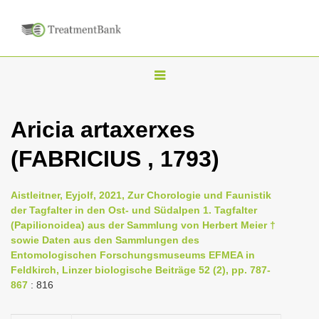
T
o
g
Aricia artaxerxes
g
(FABRICIUS , 1793)
l
e
n
Aistleitner, Eyjolf, 2021, Zur Chorologie und Faunistik
der Tagfalter in den Ost- und Südalpen 1. Tagfalter
a
(Papilionoidea) aus der Sammlung von Herbert Meier †
v
sowie Daten aus den Sammlungen des
i
Entomologischen Forschungsmuseums EFMEA in
Feldkirch, Linzer biologische Beiträge 52 (2), pp. 787-
g
867
: 816
a
t