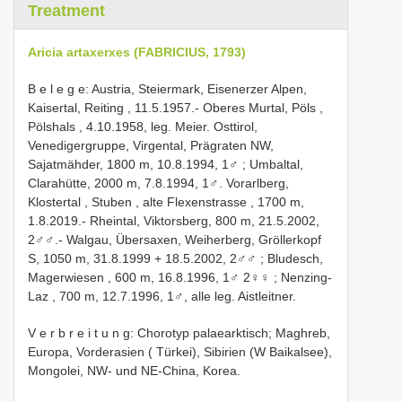
Treatment
Aricia artaxerxes (FABRICIUS, 1793)
B e l e g e: Austria, Steiermark, Eisenerzer Alpen,
Kaisertal, Reiting , 11.5.1957.- Oberes Murtal, Pöls ,
Pölshals , 4.10.1958, leg. Meier. Osttirol,
Venedigergruppe, Virgental, Prägraten NW,
Sajatmähder, 1800 m, 10.8.1994, 1♂
;
Umbaltal,
Clarahütte, 2000 m, 7.8.1994, 1♂. Vorarlberg,
Klostertal , Stuben , alte Flexenstrasse , 1700 m,
1.8.2019.- Rheintal, Viktorsberg, 800 m, 21.5.2002,
2♂♂.- Walgau, Übersaxen, Weiherberg, Gröllerkopf
S, 1050 m, 31.8.1999 + 18.5.2002, 2♂♂
;
Bludesch,
Magerwiesen , 600 m, 16.8.1996, 1♂ 2♀♀
;
Nenzing-
Laz , 700 m, 12.7.1996, 1♂, alle leg. Aistleitner.
V e r b r e i t u n g: Chorotyp palaearktisch; Maghreb,
Europa, Vorderasien ( Türkei), Sibirien (W Baikalsee),
Mongolei, NW- und NE-China, Korea.