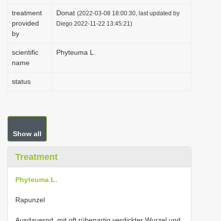
i
treatment
Donat
(2022-03-08 18:00:30, last updated by
provided
o
Diego 2022-11-22 13:45:21)
by
n
scientific
Phyteuma L.
name
status
Show all
Treatment
Phyteuma L.
Rapunzel
Ausdauernd, mit oft rübenartig verdickter Wurzel und