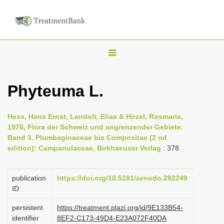
T
o
g
Phyteuma L.
g
l
Hess, Hans Ernst, Landolt, Elias & Hirzel, Rosmarie,
e
1976, Flora der Schweiz und angrenzender Gebiete.
n
Band 3. Plumbaginaceae bis Compositae (2 nd
edition): Campanulaceae, Birkhaeuser Verlag
: 378
a
v
i
publication
https://doi.org/10.5281/zenodo.292249
ID
g
a
persistent
https://treatment.plazi.org/id/9E133B54-
identifier
8EF2-C173-49D4-E23A072F40DA
t