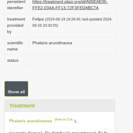
persistent
https://treatment.plazi.org/id/A06EAE35-
i
identifier
FFE2-034A-FF13-72F3FEDABC7A
o
treatment
Felipe
(2024-06-19 18:26:40, last updated 2024-
n
provided
09-26 20:30:55)
by
scientific
Phalaris arundinacea
name
status
Show all
Treatment
View in CoL
Phalaris arundinacea
L.
(escaiola d’aigua). De distribució circumboreal. Es fa