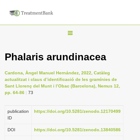
T
o
g
Phalaris arundinacea
g
l
Cardona, Àngel Manuel Hernández, 2022, Catàleg
e
actualitzat i claus d’identificació de les gramínies de
n
Sant Llorenç del Munt i l’Obac (Barcelona), Nemus 12,
pp. 64-86
: 73
a
v
i
publication
https://doi.org/10.5281/zenodo.12170499
ID
g
a
DOI
https://doi.org/10.5281/zenodo.13840586
t