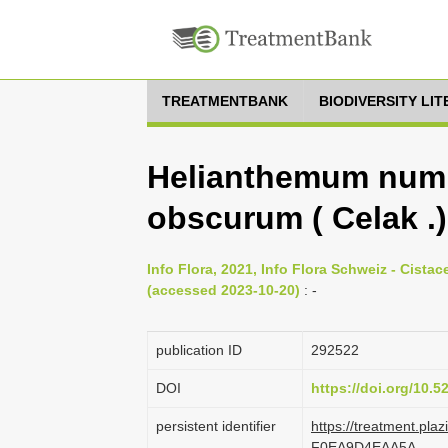
TREATMENTBANK
BIODIVERSITY LI
Helianthemum num
obscurum ( Celak .
Info Flora, 2021, Info Flora Schweiz - Cistac
(accessed 2023-10-20)
: -
publication ID
292522
DOI
https://doi.org/10.
persistent identifier
https://treatment.p
F0EA9D4EAA5A