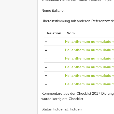
Volksname Deutscher Name: Ovalblättriges
Nome italiano: --
Übereinstimmung mit anderen Referenzwer
Relation
Nom
=
Helianthemum nummularium 
=
Helianthemum nummularium 
=
Helianthemum nummularium 
=
Helianthemum nummularium 
=
Helianthemum nummularium 
=
Helianthemum nummularium 
Kommentare aus der Checklist 2017 Die ungül
wurde korrigiert. Checklist
Status Indigenat: Indigen