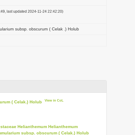
49, last updated 2024-11-24 22:42:20)
arium subsp. obscurum ( Celak .) Holub
View in CoL
rum ( Celak.) Holub
istaceae
Helianthemum
Helianthemum
ularium subsp. obscurum ( Celak.) Holub