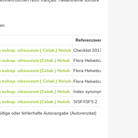
 Sonnenröschen Nom français: Hélianthème sombre
ken
Referenzwerke
subsp. obscurum ( Celak.) Holub
Checklist 2017
subsp. obscurum (Celak.) Holub
Flora Helvetica 2001
subsp. obscurum (Celak.) Holub
Flora Helvetica 2012
View Cited T
subsp. obscurum ( Celak.) Holub
Flora Helvetica 2018
subsp. obscurum (Celak.) Holub
Index synonymique 1996
subsp. obscurum (Celak.) Holub
SISF/ISFS 2
tige oder fehlerhafte Autorangabe (Autorenzitat)