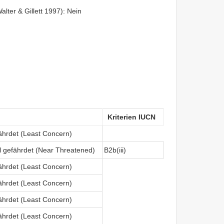
lter & Gillett 1997): Nein
Kriterien IUCN
fährdet (Least Concern)
ll gefährdet (Near Threatened)
B2b(iii)
fährdet (Least Concern)
fährdet (Least Concern)
fährdet (Least Concern)
fährdet (Least Concern)