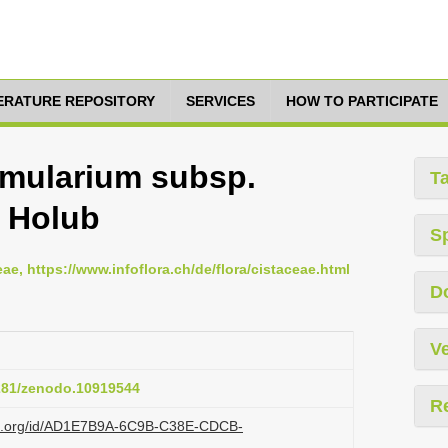
TERATURE REPOSITORY
SERVICES
HOW TO PARTICIPATE
mularium subsp.
T
) Holub
S
eae, https://www.infoflora.ch/de/flora/cistaceae.html
D
Ve
5281/zenodo.10919544
R
lazi.org/id/AD1E7B9A-6C9B-C38E-CDCB-