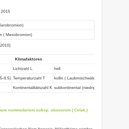
 2015
 Xerobromion)
en ( Mesobromion)
(2010)
Klimafaktoren
Lichtzahl L
hell
.5-8.5)
Temperaturzahl T
kollin ( Laubmischwälder mit Eichen)
Kontinentalitätszahl K
subkontinental (niedrige relative Luftfe
mum nummularium subsp. obscurum ( Celak.)