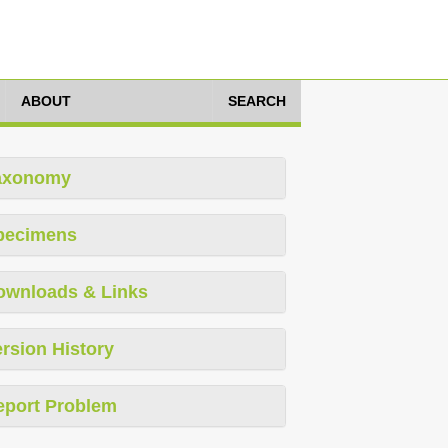
ABOUT
SEARCH
axonomy
pecimens
ownloads & Links
rsion History
eport Problem