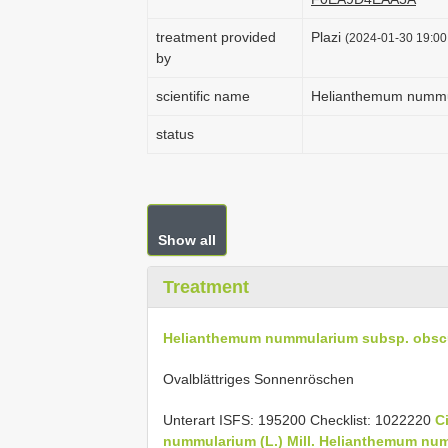
treatment provided
Plazi
(2024-01-30 19:00:
by
scientific name
Helianthemum nummul
status
Show all
Treatment
Helianthemum nummularium subsp. obscu
Ovalblättriges Sonnenröschen
Unterart ISFS: 195200 Checklist: 1022220
C
nummularium (L.) Mill.
Helianthemum numm