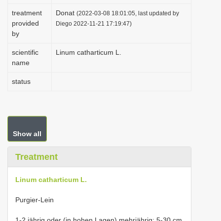
i
treatment
Donat
(2022-03-08 18:01:05, last updated by
provided
o
Diego 2022-11-21 17:19:47)
by
n
scientific
Linum catharticum L.
name
status
Show all
Treatment
Linum catharticum L.
Purgier-Lein
1-2 jährig oder (in hohen Lagen) mehrjährig; 5-30 cm