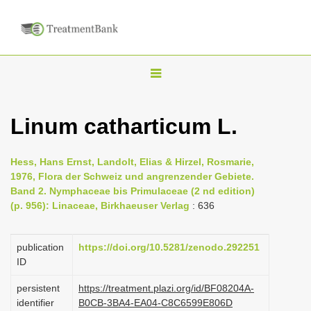
T
o
g
Linum catharticum L.
g
l
Hess, Hans Ernst, Landolt, Elias & Hirzel, Rosmarie,
e
1976, Flora der Schweiz und angrenzender Gebiete.
n
Band 2. Nymphaceae bis Primulaceae (2 nd edition)
(p. 956): Linaceae, Birkhaeuser Verlag
: 636
a
v
i
publication
https://doi.org/10.5281/zenodo.292251
ID
g
a
persistent
https://treatment.plazi.org/id/BF08204A-
identifier
B0CB-3BA4-EA04-C8C6599E806D
t