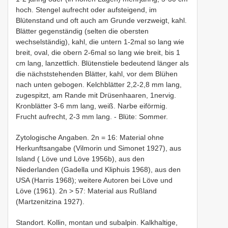
hoch. Stengel aufrecht oder aufsteigend, im
Blütenstand und oft auch am Grunde verzweigt, kahl.
Blätter gegenständig (selten die obersten
wechselständig), kahl, die untern 1-2mal so lang wie
breit, oval, die obern 2-6mal so lang wie breit, bis 1
cm lang, lanzettlich. Blütenstiele bedeutend länger als
die nächststehenden Blätter, kahl, vor dem Blühen
nach unten gebogen. Kelchblätter 2,2-2,8 mm lang,
zugespitzt, am Rande mit Drüsenhaaren, 1nervig.
Kronblätter 3-6 mm lang, weiß. Narbe eiförmig.
Frucht aufrecht, 2-3 mm lang. - Blüte: Sommer.
Zytologische Angaben. 2n = 16: Material ohne
Herkunftsangabe (Vilmorin und Simonet 1927), aus
Island ( Löve und Löve 1956b), aus den
Niederlanden (Gadella und Kliphuis 1968), aus den
USA (Harris 1968); weitere Autoren bei Löve und
Löve (1961). 2n > 57: Material aus Rußland
(Martzenitzina 1927).
Standort. Kollin, montan und subalpin. Kalkhaltige,