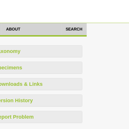
ABOUT
SEARCH
axonomy
pecimens
ownloads & Links
rsion History
eport Problem