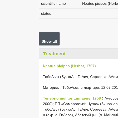
scientific name
Neatus picipes (Herb
status
Show all
Treatment
Neatus picipes (Herbst, 1797)
ТобоΛьск (БухкаΛо, ГаΛич, Сергеева, АΛем
Материал. ТобоΑьск, в квартире, 12.07.201
Tenebrio molitor Linnaeus, 1758
ЯΛуторов
2000); ПП «Самаровский Чугас» (Зиновьев 
ТобоΛьск (БухкаΛо, ГаΛич, Сергеева, АΛе
н (окр. с. ГиΛево), Абатский р-н (п. Майск