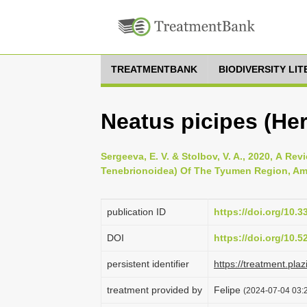
TREATMENTBANK
BIODIVERSITY LI
Neatus picipes (Her
Sergeeva, E. V. & Stolbov, V. A., 2020, А Re
Tenebrionoidea) Of The Tyumen Region, Amur
publication ID
https://doi.org/10.
DOI
https://doi.org/10.
persistent identifier
https://treatment.p
treatment provided by
Felipe
(2024-07-04 03:2