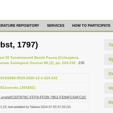
TERATURE REPOSITORY
SERVICES
HOW TO PARTICIPATE
bst, 1797)
T
view Of Tenebrionoid Beetle Fauna (Coleoptera,
S
ian Zoological Journal XII (2), pp. 224-242
: 230
D
33910/2686-9519-2020-12-2-224-242
5281/zenodo.12642821
Ve
lazi.org/id/C337879C-FFF9-FFD9-7952-FE94FC54FC2C
R
1:22, last updated by Tatiana 2024-07-05 07:20:22)