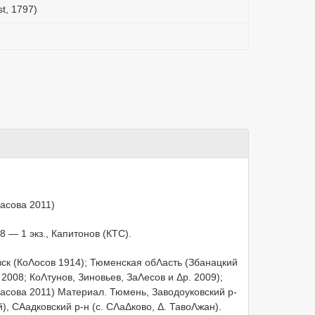
st, 1797)
асова 2011)
8 — 1 экз., Капитонов (КТС).
ск (КоΛосов 1914); Тюменская обΛасть (Збанацкий
2008; КоΛтунов, Зиновьев, ЗаΛесов и Δр. 2009);
масова 2011) Материал. Тюмень, Заводоуковский р-
ий), СΑадковский р-н (с. СΛаΔково, Δ. ТавоΛжан).