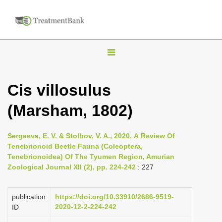
T
o
g
Cis villosulus
g
(Marsham, 1802)
l
e
n
Sergeeva, E. V. & Stolbov, V. A., 2020, А Review Of
Tenebrionoid Beetle Fauna (Coleoptera,
a
Tenebrionoidea) Of The Tyumen Region, Amurian
v
Zoological Journal XII (2), pp. 224-242
: 227
i
g
publication
https://doi.org/10.33910/2686-9519-
a
2020-12-2-224-242
ID
t