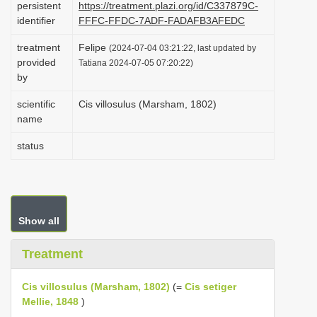
persistent
https://treatment.plazi.org/id/C337879C-
i
identifier
FFFC-FFDC-7ADF-FADAFB3AFEDC
o
treatment
Felipe
(2024-07-04 03:21:22, last updated by
n
provided
Tatiana 2024-07-05 07:20:22)
by
scientific
Cis villosulus (Marsham, 1802)
name
status
Show all
Treatment
Cis villosulus (Marsham, 1802)
(=
Cis setiger
Mellie, 1848
)