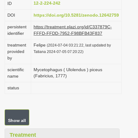
12-2-224-242
ID
i
o
DOI
https://doi.org/10.5281/zenodo.12642759
n
persistent
https://treatment.plazi.org/id/C337879C-
identifier
FFFD-FFDD-7952-F98BFB43F837
treatment
Felipe
(2024-07-04 03:21:22, last updated by
provided
Tatiana 2024-07-05 07:20:22)
by
scientific
Mycetophagus ( Ulolendus ) piceus
(Fabricius, 1777)
name
status
Show all
Treatment