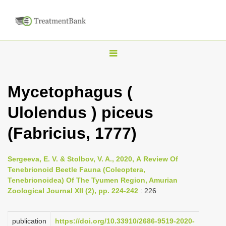
T
o
g
Mycetophagus (
g
Ulolendus ) piceus
l
e
(Fabricius, 1777)
n
a
Sergeeva, E. V. & Stolbov, V. A., 2020, А Review Of
v
Tenebrionoid Beetle Fauna (Coleoptera,
i
Tenebrionoidea) Of The Tyumen Region, Amurian
Zoological Journal XII (2), pp. 224-242
: 226
g
a
publication
https://doi.org/10.33910/2686-9519-2020-
t