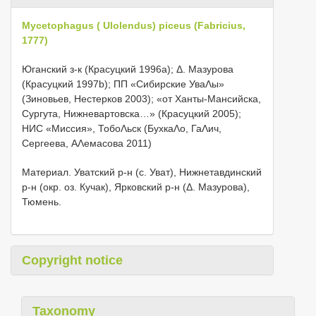
Mycetophagus ( Ulolendus) piceus (Fabricius,
1777)
Юганский з-к (Красуцкий 1996а); Δ. Мазурова
(Красуцкий 1997b); ПП «Сибирские УваΛы»
(Зиновьев, Нестерков 2003); «от Ханты-Мансийска,
Сургута, Нижневартовска…» (Красуцкий 2005);
НИС «Миссия», ТобоΛьск (БухкаΛо, ГаΛич,
Сергеева, АΛемасова 2011)
Материал. Уватский р-н (с. Уват), Нижнетавдинский
р-н (окр. оз. Кучак), Ярковский р-н (Δ. Мазурова),
Тюмень.
Copyright notice
Taxonomy