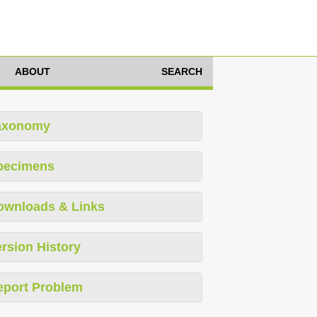
ABOUT
SEARCH
axonomy
pecimens
ownloads & Links
rsion History
eport Problem