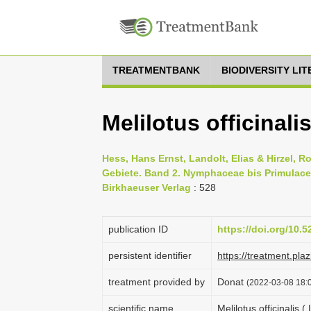
TREATMENTBANK
BIODIVERSITY LI
Melilotus officinalis
Hess, Hans Ernst, Landolt, Elias & Hirzel, 
Gebiete. Band 2. Nymphaceae bis Primulacea
Birkhaeuser Verlag
: 528
publication ID
https://doi.org/10.
persistent identifier
https://treatment.p
treatment provided by
Donat
(2022-03-08 18:0
scientific name
Melilotus officinalis (