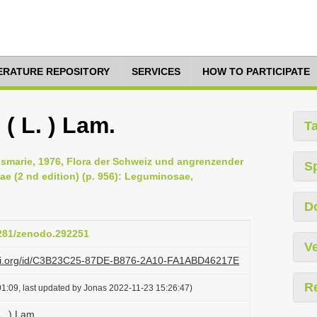
TERATURE REPOSITORY
SERVICES
HOW TO PARTICIPATE
 ( L. ) Lam.
T
Rosmarie, 1976, Flora der Schweiz und angrenzender
S
e (2 nd edition) (p. 956): Leguminosae,
D
5281/zenodo.292251
Ve
lazi.org/id/C3B23C25-87DE-B876-2A10-FA1ABD46217E
R
1:09, last updated by Jonas 2022-11-23 15:26:47)
 L. ) Lam.