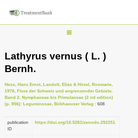
T
o
g
Lathyrus vernus ( L. )
g
Bernh.
l
e
n
Hess, Hans Ernst, Landolt, Elias & Hirzel, Rosmarie,
1976, Flora der Schweiz und angrenzender Gebiete.
a
Band 2. Nymphaceae bis Primulaceae (2 nd edition)
v
(p. 956): Leguminosae, Birkhaeuser Verlag
: 608
i
g
publication
https://doi.org/10.5281/zenodo.292251
a
ID
t