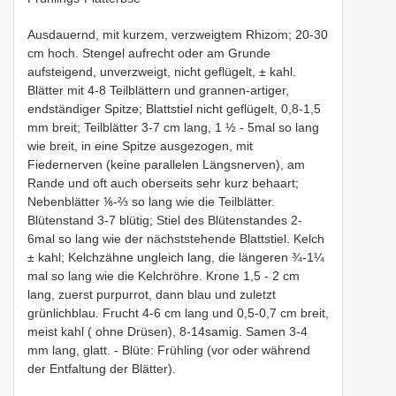
Ausdauernd, mit kurzem, verzweigtem Rhizom; 20-30
cm hoch. Stengel aufrecht oder am Grunde
aufsteigend, unverzweigt, nicht geflügelt, ± kahl.
Blätter mit 4-8 Teilblättern und grannen-artiger,
endständiger Spitze; Blattstiel nicht geflügelt, 0,8-1,5
mm breit; Teilblätter 3-7 cm lang, 1 ½ - 5mal so lang
wie breit, in eine Spitze ausgezogen, mit
Fiedernerven (keine parallelen Längsnerven), am
Rande und oft auch oberseits sehr kurz behaart;
Nebenblätter ⅙-⅔ so lang wie die Teilblätter.
Blütenstand 3-7 blütig; Stiel des Blütenstandes 2-
6mal so lang wie der nächststehende Blattstiel. Kelch
± kahl; Kelchzähne ungleich lang, die längeren ¾-1¼
mal so lang wie die Kelchröhre. Krone 1,5 - 2 cm
lang, zuerst purpurrot, dann blau und zuletzt
grünlichblau. Frucht 4-6 cm lang und 0,5-0,7 cm breit,
meist kahl ( ohne Drüsen), 8-14samig. Samen 3-4
mm lang, glatt. - Blüte: Frühling (vor oder während
der Entfaltung der Blätter).