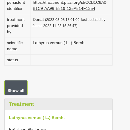
persistent
https://treatment.plazi.org/id/CCB1C8A0-
i
identifier
B1C9-AA96-E819-135A514F1354
o
treatment
Donat
(2022-03-08 18:01:09, last updated by
n
provided
Jonas 2022-11-23 15:26:47)
by
scientific
Lathyrus vernus ( L. ) Bernh.
name
status
Show all
Treatment
Lathyrus vernus ( L.) Bernh.
Frühlings-Platterbse