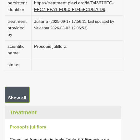
persistent
https://treatment.plazi.org/id/D43676FC-
i
identifier
FFC7-FFA1-FDE0-FD45FCDB76D9
o
treatment
Juliana
(2025-09-17 17:56:11, last updated by
n
provided
Valdenar 2026-08-03 12:06:53)
by
scientific
Prosopis juliflora
name
status
Show all
Treatment
Prosopis juliflora
Compiled from data in table Tabla 5.3 Especies de