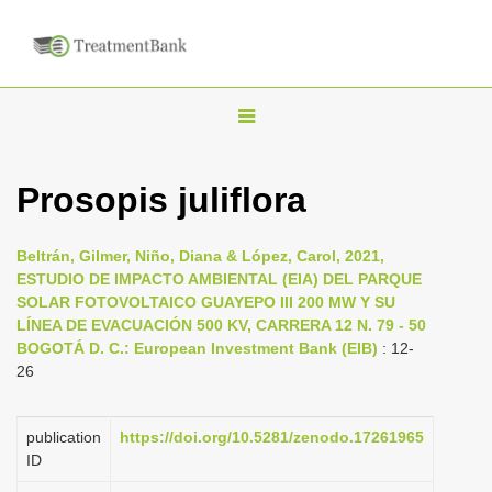
T
o
g
Prosopis juliflora
g
l
Beltrán, Gilmer, Niño, Diana & López, Carol, 2021,
e
ESTUDIO DE IMPACTO AMBIENTAL (EIA) DEL PARQUE
n
SOLAR FOTOVOLTAICO GUAYEPO III 200 MW Y SU
LÍNEA DE EVACUACIÓN 500 KV, CARRERA 12 N. 79 - 50
a
BOGOTÁ D. C.: European Investment Bank (EIB)
: 12-
v
26
i
g
publication
https://doi.org/10.5281/zenodo.17261965
a
ID
t