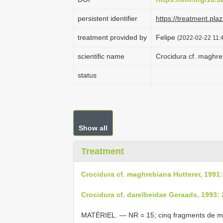
persistent identifier
https://treatment.p
treatment provided by
Felipe
(2022-02-22 11:4
scientific name
Crocidura cf. maghre
status
Show all
Treatment
Crocidura cf. maghrebiana Hutterer, 1991:
Crocidura cf. darelbeidae Geraads, 1993:
MATÉRIEL. — NR = 15; cinq fragments de ma