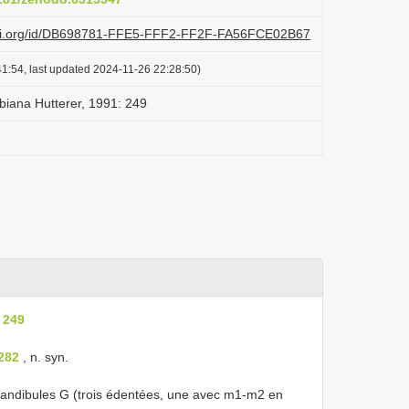
lazi.org/id/DB698781-FFE5-FFF2-FF2F-FA56FCE02B67
1:54, last updated 2024-11-26 22:28:50)
biana Hutterer, 1991: 249
 249
 282
, n. syn.
ndibules G (trois édentées, une avec m1-m2 en