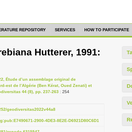
TERATURE REPOSITORY
SERVICES
HOW TO PARTICIPATE
ebiana Hutterer, 1991:
T
S
22, Étude d’un assemblage original de
-est de l’Algérie (Ben Kérat, Oued Zenati) et
D
iversitas 44 (8), pp. 237-263
: 254
Ve
5252/geodiversitas2022v44a8
R
org:pub:E7490671-2900-4DE3-8E2E-D6921D80C6D1
5281/zenodo.6315547