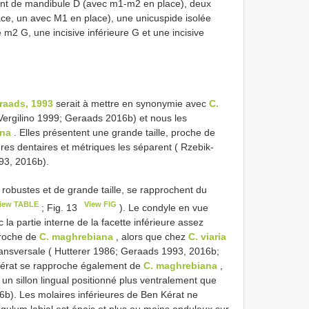
ent de mandibule D (avec m1-m2 en place), deux
ace, un avec M1 en place), une unicuspide isolée
2 G, une incisive inférieure G et une incisive
raads, 1993
serait à mettre en synonymie avec
C.
Vergilino 1999; Geraads 2016b) et nous les
ana
. Elles présentent une grande taille, proche de
res dentaires et métriques les séparent ( Rzebik-
93, 2016b).
robustes et de grande taille, se rapprochent du
iew TABLE
View FIG
; Fig. 13
). Le condyle en vue
la partie interne de la facette inférieure assez
proche de
C. maghrebiana
, alors que chez
C. viaria
 transversale ( Hutterer 1986; Geraads 1993, 2016b;
n Kérat se rapproche également de
C. maghrebiana
,
 un sillon lingual positionné plus ventralement que
b). Les molaires inférieures de Ben Kérat ne
ingulum labial est épais et plus ou moins onduleux sur