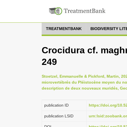
TREATMENTBANK
BIODIVERSITY LI
Crocidura cf. maghr
249
Stoetzel, Emmanuelle & Pickford, Martin, 20
microvertébrés du Pléistocène moyen du nord
description de deux nouveaux muridés, Geod
publication ID
https://doi.org/10.
publication LSID
urn:lsid:zoobank.
DOI
https://doi.org/10.