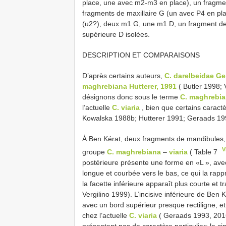
place, une avec m2-m3 en place), un fragm
fragments de maxillaire G (un avec P4 en pl
(u2?), deux m1 G, une m1 D, un fragment de m
supérieure D isolées.
DESCRIPTION ET COMPARAISONS
D’après certains auteurs,
C. darelbeidae Ge
maghrebiana Hutterer, 1991
( Butler 1998; 
désignons donc sous le terme
C. maghrebi
l’actuelle
C. viaria
, bien que certains caractè
Kowalska 1988b; Hutterer 1991; Geraads 19
À Ben Kérat, deux fragments de mandibules, 
V
groupe
C. maghrebiana
–
viaria
( Table 7
postérieure présente une forme en «L », avec 
longue et courbée vers le bas, ce qui la rap
la facette inférieure apparaît plus courte et
Vergilino 1999). L’incisive inférieure de Be
avec un bord supérieur presque rectiligne, et
chez l’actuelle
C. viaria
( Geraads 1993, 2016
présentent pas de caractère particulier: le c