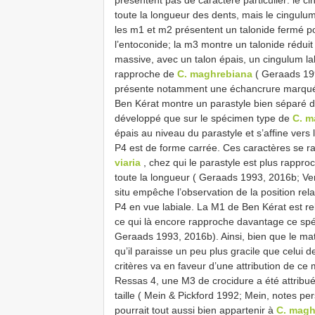
toute la longueur des dents, mais le cingulum
les m1 et m2 présentent un talonide fermé po
l’entoconide; la m3 montre un talonide réduit
massive, avec un talon épais, un cingulum la
rapproche de
C. maghrebiana
( Geraads 199
présente notamment une échancrure marquée 
Ben Kérat montre un parastyle bien séparé de
développé que sur le spécimen type de
C. m
épais au niveau du parastyle et s’affine vers l
P4 est de forme carrée. Ces caractères se 
viaria
, chez qui le parastyle est plus rappro
toute la longueur ( Geraads 1993, 2016b; Ve
situ empêche l’observation de la position rela
P4 en vue labiale. La M1 de Ben Kérat est r
ce qui là encore rapproche davantage ce s
Geraads 1993, 2016b). Ainsi, bien que le maté
qu’il paraisse un peu plus gracile que celui 
critères va en faveur d’une attribution de ce 
Ressas 4, une M3 de crocidure a été attribu
taille ( Mein & Pickford 1992; Mein, notes per
pourrait tout aussi bien appartenir à
C. magh