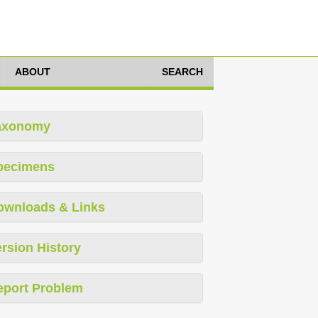
ABOUT
SEARCH
axonomy
pecimens
ownloads & Links
rsion History
eport Problem