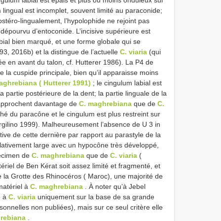
 lingual est incomplet, souvent limité au paraconide;
stéro-lingualement, l’hypolophide ne rejoint pas
 dépourvu d’entoconide. L’incisive supérieure est
bial bien marqué, et une forme globale qui se
3, 2016b) et la distingue de l’actuelle
C. viaria
(qui
en avant du talon, cf. Hutterer 1986). La P4 de
 la cuspide principale, bien qu’il apparaisse moins
aghrebiana ( Hutterer 1991)
; le cingulum labial est
a partie postérieure de la dent; la partie linguale de la
rapprochent davantage de
C. maghrebiana
que de
C.
ché du paracône et le cingulum est plus restreint sur
rgilino 1999). Malheureusement l’absence de U 3 in
tive de cette dernière par rapport au parastyle de la
elativement large avec un hypocône très développé,
pécimen de
C. maghrebiana
que de
C. viaria
(
riel de Ben Kérat soit assez limité et fragmenté, et
de la Grotte des Rhinocéros ( Maroc), une majorité de
matériel à
C. maghrebiana
. À noter qu’à Jebel
é à
C. viaria
uniquement sur la base de sa grande
sonnelles non publiées), mais sur ce seul critère elle
rebiana
.