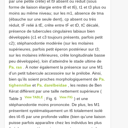
par une petite crête) et t9 absent ou réduit (sous
forme de liaison élargie entre t8 et t6), t1 et t3 plus ou
moins au même niveau; sur les m1, absence de tma
(ébauche sur une seule dent), cp absent ou très
réduit, tF relié à tE, crête entre tF et tD, tC décalé,
présence de tubercules cingulaires labiaux bien
développés (c1 et c3 toujours présents, parfois petit
c2); stéphanodontie modérée (sur les molaires
supérieures, parfois petit éperon postérieur sur t3;
sur les molaires inférieures, crête longitudinale basse
peu développée), loin d’atteindre le stade ultime de
Pa. ras
. À noter également la présence sur une M1
d’un petit tubercule accessoire sur le prélobe. Ainsi,
bien qu’ils soient proches morphologiquement de
Pa.
tighennifae
et
Pa. darelbeidae
, les restes de Ben
Kérat diffèrent par une taille nettement supérieure (
View TABLE
View FIG
Table 3
; Fig. 6
) et une
stéphanodontie moins prononcée. De plus, les M1
présentent systématiquement un t6 totalement isolé
des t4-t5 par une profonde vallée (bien qu’une liaison
puisse parfois apparaître chez les individus les plus