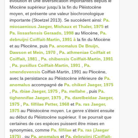
évolution et une diversification importantes depuis le
Miocène supérieur jusqu’à la fin du Pléistocène
moyen, et présente une valeur biochronologique
importante (Stoetzel 2013). Se succèdent ainsi:
Pa.
miocaenicus Jaeger, Michaux et Thaler, 1975
et
Pa. lissasfensis Geraads, 1998
au Miocène,
Pa.
debruijni Coiffait-Martin, 1991 à
la fin du Miocène
et au Pliocène, puis
Pa. anomalus De Bruijn,
Dawson et Mein, 1970
,
Pa. athmeniae Coiffait et
Coiffait, 1981
,
Pa. chibensis Coiffait-Martin, 1991
,
Pa. pusillus Coiffait-Martin, 1991
,
Pa.
smendovensis
Coiffait-Martin, 1991 au Pliocène,
avec la persistance au Pléistocène inférieure de
Pa.
anomalus
accompagné de
Pa. chikeri Jaeger, 1975
,
Pa. rbiae Jaeger, 1975
,
Pa. mellahe
, puis
Pa.
tighennifae Jaeger, 1975
,
Pa. darelbeidae Jaeger,
1975
,
Pa. filfilae Petter, 1968
et
Pa. ras Jaeger,
1975
au Pléistocène moyen. Le genre s’éteint ensuite
au début du Pléistocène supérieur. Il se pourrait que
certaines de ces espèces puissent être mises en
synonymies, comme
Pa. filfilae
et
Pa. ras (Jaeger
1975)
, ou
Pa. anomalus
et
Pa. debruijni (Coiffait-