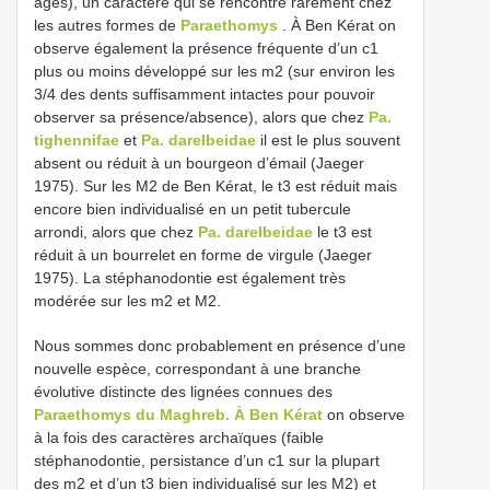
âgés), un caractère qui se rencontre rarement chez
les autres formes de
Paraethomys
. À Ben Kérat on
observe également la présence fréquente d’un c1
plus ou moins développé sur les m2 (sur environ les
3/4 des dents suffisamment intactes pour pouvoir
observer sa présence/absence), alors que chez
Pa.
tighennifae
et
Pa. darelbeidae
il est le plus souvent
absent ou réduit à un bourgeon d’émail (Jaeger
1975). Sur les M2 de Ben Kérat, le t3 est réduit mais
encore bien individualisé en un petit tubercule
arrondi, alors que chez
Pa. darelbeidae
le t3 est
réduit à un bourrelet en forme de virgule (Jaeger
1975). La stéphanodontie est également très
modérée sur les m2 et M2.
Nous sommes donc probablement en présence d’une
nouvelle espèce, correspondant à une branche
évolutive distincte des lignées connues des
Paraethomys du Maghreb. À Ben Kérat
on observe
à la fois des caractères archaïques (faible
stéphanodontie, persistance d’un c1 sur la plupart
des m2 et d’un t3 bien individualisé sur les M2) et