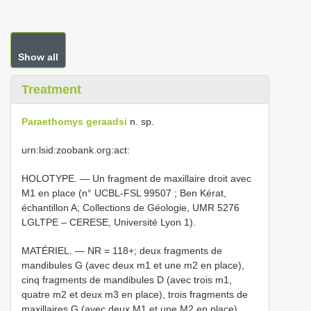
Show all
Treatment
Paraethomys geraadsi
n. sp.
urn:lsid:zoobank.org:act:
HOLOTYPE. — Un fragment de maxillaire droit avec
M1 en place (n°
UCBL-FSL 99507
; Ben Kérat,
échantillon A; Collections de Géologie,
UMR 5276
LGLTPE – CERESE, Université Lyon 1).
MATÉRIEL. —
NR = 118+; deux fragments de
mandibules G (avec deux m1 et une m2 en place),
cinq fragments de mandibules D (avec trois m1,
quatre m2 et deux m3 en place), trois fragments de
maxillaires G (avec deux M1 et une M2 en place),