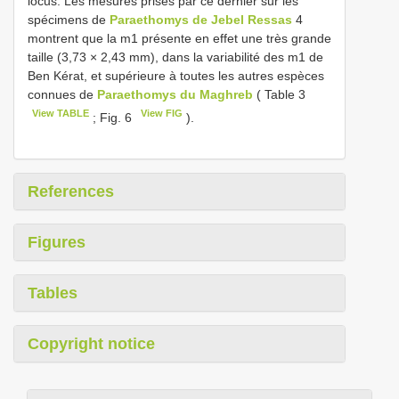
locus. Les mesures prises par ce dernier sur les
spécimens de
Paraethomys de Jebel Ressas
4
montrent que la m1 présente en effet une très grande
taille (3,73 × 2,43 mm), dans la variabilité des m1 de
Ben Kérat, et supérieure à toutes les autres espèces
connues de
Paraethomys du Maghreb
( Table 3
View TABLE
View FIG
; Fig. 6
).
References
Figures
Tables
Copyright notice