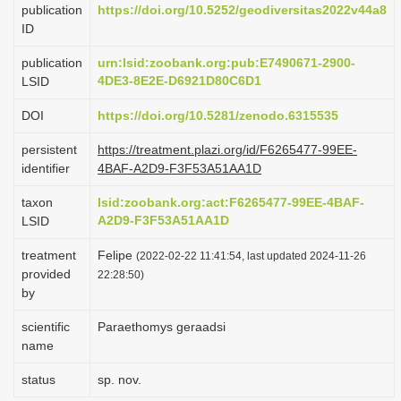
publication
https://doi.org/10.5252/geodiversitas2022v44a8
i
ID
o
publication
urn:lsid:zoobank.org:pub:E7490671-2900-
n
4DE3-8E2E-D6921D80C6D1
LSID
DOI
https://doi.org/10.5281/zenodo.6315535
persistent
https://treatment.plazi.org/id/F6265477-99EE-
identifier
4BAF-A2D9-F3F53A51AA1D
taxon
lsid:zoobank.org:act:F6265477-99EE-4BAF-
A2D9-F3F53A51AA1D
LSID
treatment
Felipe
(2022-02-22 11:41:54, last updated 2024-11-26
provided
22:28:50)
by
scientific
Paraethomys geraadsi
name
status
sp. nov.