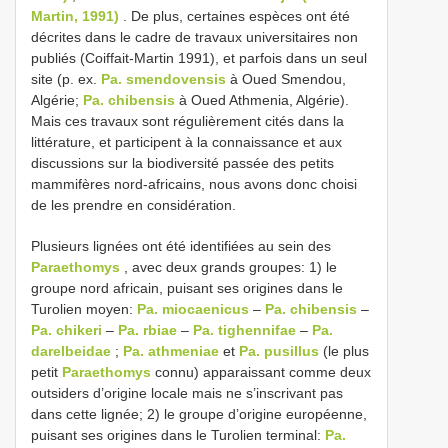
Martin, 1991)
. De plus, certaines espèces ont été
décrites dans le cadre de travaux universitaires non
publiés (Coiffait-Martin 1991), et parfois dans un seul
site (p. ex.
Pa. smendovensis
à Oued Smendou,
Algérie;
Pa. chibensis
à Oued Athmenia, Algérie).
Mais ces travaux sont régulièrement cités dans la
littérature, et participent à la connaissance et aux
discussions sur la biodiversité passée des petits
mammifères nord-africains, nous avons donc choisi
de les prendre en considération.
Plusieurs lignées ont été identifiées au sein des
Paraethomys
, avec deux grands groupes: 1) le
groupe nord africain, puisant ses origines dans le
Turolien moyen:
Pa. miocaenicus
–
Pa. chibensis
–
Pa. chikeri
–
Pa. rbiae
–
Pa. tighennifae
–
Pa.
darelbeidae
;
Pa. athmeniae
et
Pa. pusillus
(le plus
petit
Paraethomys
connu) apparaissant comme deux
outsiders d’origine locale mais ne s’inscrivant pas
dans cette lignée; 2) le groupe d’origine européenne,
puisant ses origines dans le Turolien terminal:
Pa.