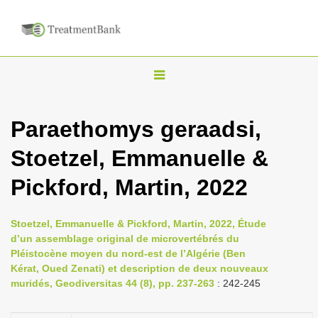
T
o
g
Paraethomys geraadsi,
g
Stoetzel, Emmanuelle &
l
e
Pickford, Martin, 2022
n
a
Stoetzel, Emmanuelle & Pickford, Martin, 2022, Étude
v
d’un assemblage original de microvertébrés du
i
Pléistocène moyen du nord-est de l’Algérie (Ben
Kérat, Oued Zenati) et description de deux nouveaux
g
muridés, Geodiversitas 44 (8), pp. 237-263
: 242-245
a
t