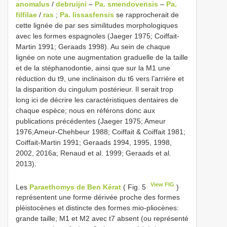
anomalus
/
debruijni
–
Pa. smendovensis
–
Pa.
filfilae
/
ras
;
Pa. lissasfensis
se rapprocherait de
cette lignée de par ses similitudes morphologiques
avec les formes espagnoles (Jaeger 1975; Coiffait-
Martin 1991; Geraads 1998). Au sein de chaque
lignée on note une augmentation graduelle de la taille
et de la stéphanodontie, ainsi que sur la M1 une
réduction du t9, une inclinaison du t6 vers l’arrière et
la disparition du cingulum postérieur. Il serait trop
long ici de décrire les caractéristiques dentaires de
chaque espèce; nous en référons donc aux
publications précédentes (Jaeger 1975; Ameur
1976;Ameur-Chehbeur 1988; Coiffait & Coiffait 1981;
Coiffait-Martin 1991; Geraads 1994, 1995, 1998,
2002, 2016a; Renaud et al. 1999; Geraads et al.
2013).
View FIG
Les
Paraethomys de Ben Kérat
( Fig. 5
)
représentent une forme dérivée proche des formes
pléistocènes et distincte des formes mio-pliocènes:
grande taille; M1 et M2 avec t7 absent (ou représenté