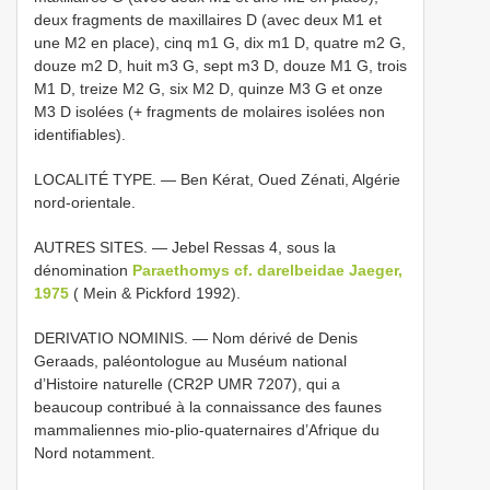
deux fragments de maxillaires D (avec deux M1 et
une M2 en place), cinq m1 G, dix m1 D, quatre m2 G,
douze m2 D, huit m3 G, sept m3 D, douze M1 G, trois
M1 D, treize M2 G, six M2 D, quinze M3 G et onze
M3 D isolées (+ fragments de molaires isolées non
identifiables).
LOCALITÉ TYPE. — Ben Kérat, Oued Zénati, Algérie
nord-orientale.
AUTRES SITES. — Jebel Ressas 4, sous la
dénomination
Paraethomys cf. darelbeidae Jaeger,
1975
( Mein & Pickford 1992).
DERIVATIO NOMINIS. — Nom dérivé de Denis
Geraads, paléontologue au Muséum national
d’Histoire naturelle (CR2P UMR 7207), qui a
beaucoup contribué à la connaissance des faunes
mammaliennes mio-plio-quaternaires d’Afrique du
Nord notamment.