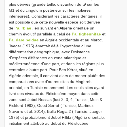
plus dérivés (grande taille, disparition du t9 sur les
M1 et du cingulum postérieur sur les molaires
inférieures). Considérant les caractères dentaires, il
est possible que cette nouvelle espèce soit dérivée
de
Pa. rbiae
, en suivant en Algérie orientale un
chemin évolutif parallèle à celui de
Pa. tighennifae
et
Pa. darelbeidae
en Algérie occidentale et au Maroc.
Jaeger (1975) émettait déjà l’hypothèse d’une
différentiation géographique, avec l’existence
d’espèces différentes en zone atlantique et
méditerranéenne d’une part, et dans les régions plus
centrales d’autre part. Pour Ben Kérat, situé en
Algérie orientale, il convient alors de mener plutôt des
comparaisons avec d’autres sites du Maghreb
oriental, en Tunisie notamment. Les seuls sites ayant
livré des niveaux du Pléistocène moyen dans cette
zone sont Jebel Ressas (loci 2, 3, 4; Tunisie; Mein &
Pickford 1992), Oued Serrat ( Tunisie; Martinez-
Navarro et al. 2014), Bulla Regia 2 ( Tunisie; Jaeger
1975) et probablement Jebel Filfila ( Algérie orientale;
initialement attribué au début du Pléistocène