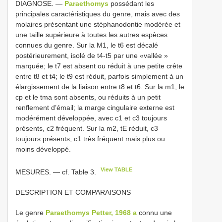
DIAGNOSE. —
Paraethomys
possédant les
principales caractéristiques du genre, mais avec des
molaires présentant une stéphanodontie modérée et
une taille supérieure à toutes les autres espèces
connues du genre. Sur la M1, le t6 est décalé
postérieurement, isolé de t4-t5 par une «vallée »
marquée; le t7 est absent ou réduit à une petite crête
entre t8 et t4; le t9 est réduit, parfois simplement à un
élargissement de la liaison entre t8 et t6. Sur la m1, le
cp et le tma sont absents, ou réduits à un petit
renflement d’émail; la marge cingulaire externe est
modérément développée, avec c1 et c3 toujours
présents, c2 fréquent. Sur la m2, tE réduit, c3
toujours présents, c1 très fréquent mais plus ou
moins développé.
View TABLE
MESURES. — cf. Table 3.
DESCRIPTION ET COMPARAISONS
Le genre
Paraethomys Petter, 1968 a
connu une