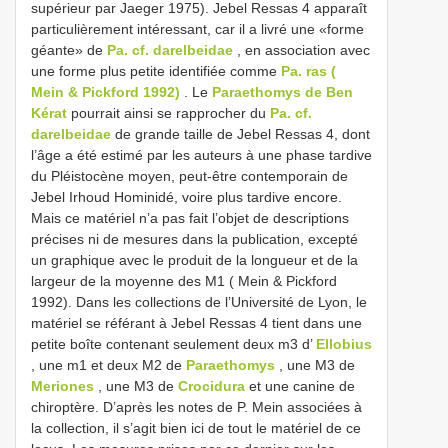
supérieur par Jaeger 1975). Jebel Ressas 4 apparaît
particulièrement intéressant, car il a livré une «forme
géante» de
Pa. cf. darelbeidae
, en association avec
une forme plus petite identifiée comme
Pa. ras (
Mein & Pickford 1992)
. Le
Paraethomys de Ben
Kérat
pourrait ainsi se rapprocher du
Pa. cf.
darelbeidae
de grande taille de Jebel Ressas 4, dont
l’âge a été estimé par les auteurs à une phase tardive
du Pléistocène moyen, peut-être contemporain de
Jebel Irhoud Hominidé, voire plus tardive encore.
Mais ce matériel n’a pas fait l’objet de descriptions
précises ni de mesures dans la publication, excepté
un graphique avec le produit de la longueur et de la
largeur de la moyenne des M1 ( Mein & Pickford
1992). Dans les collections de l’Université de Lyon, le
matériel se référant à Jebel Ressas 4 tient dans une
petite boîte contenant seulement deux m3 d’
Ellobius
, une m1 et deux M2 de
Paraethomys
, une M3 de
Meriones
, une M3 de
Crocidura
et une canine de
chiroptère. D’après les notes de P. Mein associées à
la collection, il s’agit bien ici de tout le matériel de ce