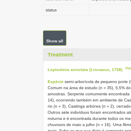
status
Show all
Treatment
Vie
Leptodeira annulata (Linnaeus, 1758)
Espécie
semi-arborícola de pequeno porte 
Comum na área de estudo (n = 35), 5,5% do 
amostras. Serpente comumente encontrada no
14), ocorrendo também em ambiente de Caatin
rio (n = 3), Caatinga arbórea (n = 2), cerrado
Outros sete indivíduos foram encontrados at
noturna e é encontrada durante todos os m
chuvosos de maio a julho (n = 16). Uma fême
maio. Sabe-se que sua dieta é composta prin