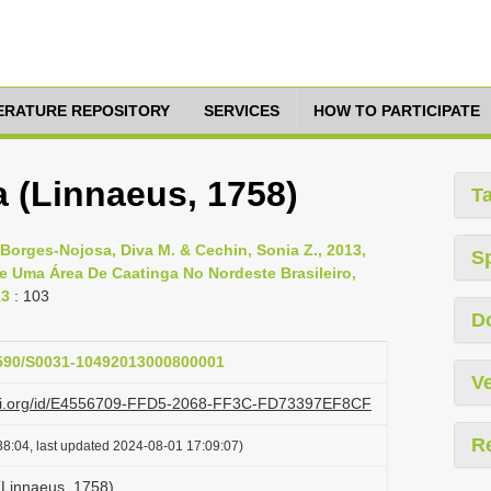
TERATURE REPOSITORY
SERVICES
HOW TO PARTICIPATE
a (Linnaeus, 1758)
T
 Borges-Nojosa, Diva M. & Cechin, Sonia Z., 2013,
S
De Uma Área De Caatinga No Nordeste Brasileiro,
13
: 103
D
.1590/S0031-10492013000800001
Ve
lazi.org/id/E4556709-FFD5-2068-FF3C-FD73397EF8CF
R
8:04, last updated 2024-08-01 17:09:07)
(Linnaeus, 1758)