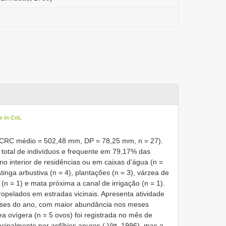
w in CoL
(CRC médio = 502,48 mm, DP = 78,25 mm, n = 27).
total de indivíduos e frequente em 79,17% das
 interior de residências ou em caixas d’água (n =
ga arbustiva (n = 4), plantações (n = 3), várzea de
 (n = 1) e mata próxima a canal de irrigação (n = 1).
ropelados em estradas vicinais. Apresenta atividade
eses do ano, com maior abundância nos meses
a ovígera (n = 5 ovos) foi registrada no mês de
cipalmente por anfíbios anuros ( Vitt, 1996), mas a