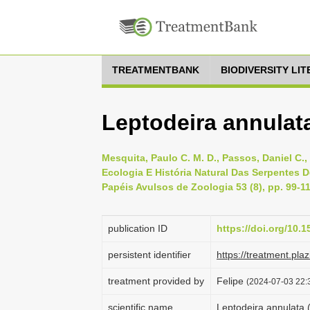
TREATMENTBANK
BIODIVERSITY LI
Leptodeira annulat
Mesquita, Paulo C. M. D., Passos, Daniel C.,
Ecologia E História Natural Das Serpentes 
Papéis Avulsos de Zoologia 53 (8), pp. 99-1
publication ID
https://doi.org/10
persistent identifier
https://treatment.p
treatment provided by
Felipe
(2024-07-03 22:3
scientific name
Leptodeira annulata 