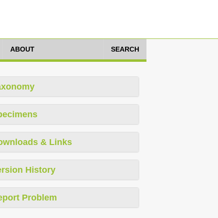
ABOUT
SEARCH
axonomy
pecimens
ownloads & Links
rsion History
eport Problem