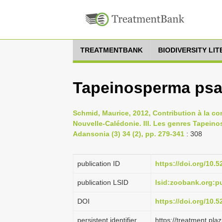
TREATMENTBANK
BIODIVERSITY LI
Tapeinosperma psa
Schmid, Maurice, 2012, Contribution à la c
Nouvelle-Calédonie. III. Les genres Tapeino
Adansonia (3) 34 (2), pp. 279-341
: 308
publication ID
https://doi.org/10.
publication LSID
lsid:zoobank.org
DOI
https://doi.org/10.
persistent identifier
https://treatment.p