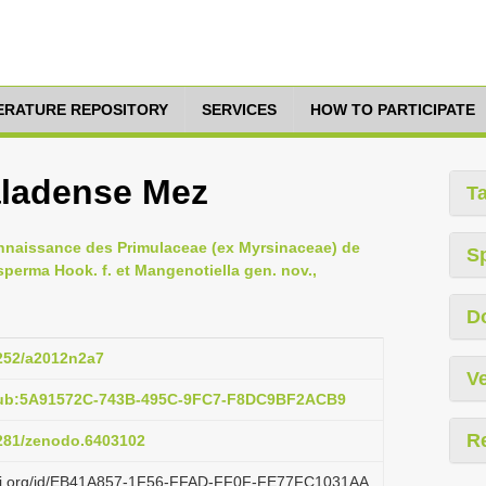
TERATURE REPOSITORY
SERVICES
HOW TO PARTICIPATE
ladense Mez
T
onnaissance des Primulaceae (ex Myrsinaceae) de
S
sperma Hook. f. et Mangenotiella gen. nov.,
D
5252/a2012n2a7
Ve
:pub:5A91572C-743B-495C-9FC7-F8DC9BF2ACB9
R
5281/zenodo.6403102
lazi.org/id/EB41A857-1F56-FFAD-FF0F-FE77FC1031AA