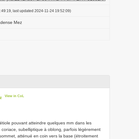
:49:19, last updated 2024-11-24 19:52:09)
adense Mez
View in CoL
z
(pétiole pouvant atteindre quelques mm dans les
s coriace, subelliptique à oblong, parfois légèrement
sommet, atténué en coin vers la base (étroitement