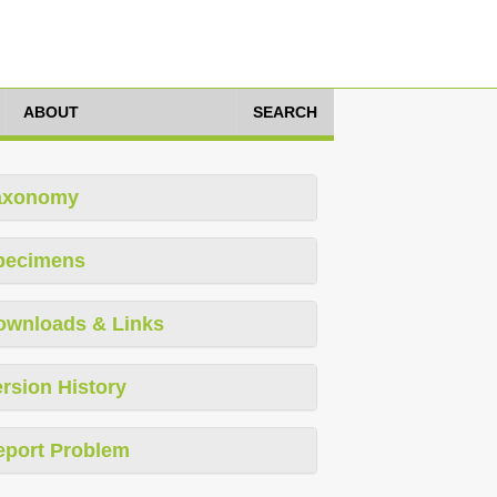
ABOUT
SEARCH
axonomy
pecimens
ownloads & Links
rsion History
eport Problem