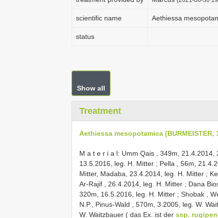
scientific name
Aethiessa mesopota
status
Show all
Treatment
Aethiessa mesopotamica (BURMEISTER, 
M a t e r i a l: Umm Qais , 349m, 21.4.2014,
13.5.2016, leg. H. Mitter
;
Pella , 56m, 21.4.2
Mitter, Madaba, 23.4.2014, leg. H. Mitter
;
Ke
Ar-Rajif , 26.4.2014, leg. H. Mitter
;
Dana Bios
320m, 16.5.2016, leg. H. Mitter
;
Shobak , We
N.P., Pinus-Wald , 570m, 3.2005, leg. W. Wai
W. Waitzbauer ( das Ex. ist der
ssp. rugipen