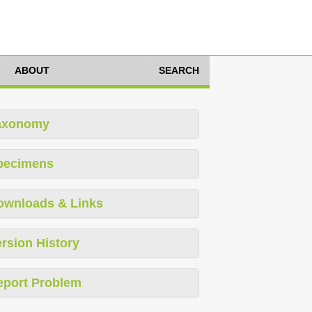
ABOUT
SEARCH
axonomy
pecimens
ownloads & Links
rsion History
eport Problem