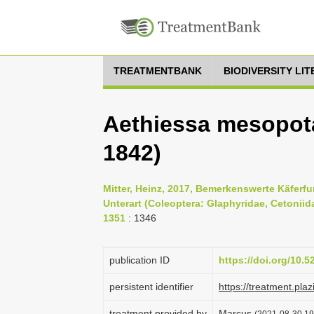
TREATMENTBANK
BIODIVERSITY LI
Aethiessa mesopot
1842)
Mitter, Heinz, 2017, Bemerkenswerte Käfer
Unterart (Coleoptera: Glaphyridae, Cetoniida
1351
: 1346
publication ID
https://doi.org/10.
persistent identifier
https://treatment.
treatment provided by
Marcus
(2021-08-30 19: