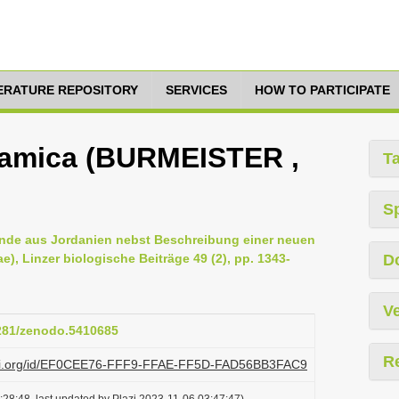
TERATURE REPOSITORY
SERVICES
HOW TO PARTICIPATE
amica (BURMEISTER ,
T
S
funde aus Jordanien nebst Beschreibung einer neuen
e), Linzer biologische Beiträge 49 (2), pp. 1343-
D
Ve
5281/zenodo.5410685
R
plazi.org/id/EF0CEE76-FFF9-FFAE-FF5D-FAD56BB3FAC9
28:48, last updated by Plazi 2023-11-06 03:47:47)