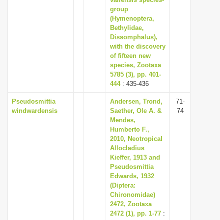
i
group
(Hymenoptera,
o
Bethylidae,
n
Dissomphalus),
with the discovery
of fifteen new
species, Zootaxa
5785 (3), pp. 401-
444
: 435-436
Pseudosmittia
Andersen, Trond,
71-
windwardensis
Saether, Ole A. &
74
Mendes,
Humberto F.,
2010, Neotropical
Allocladius
Kieffer, 1913 and
Pseudosmittia
Edwards, 1932
(Diptera:
Chironomidae)
2472, Zootaxa
2472 (1), pp. 1-77
: