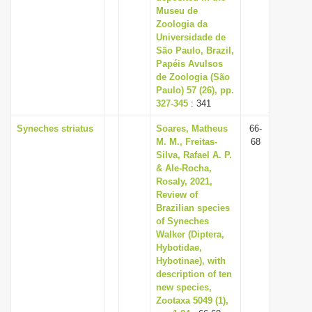
Museu de
Zoologia da
Universidade de
São Paulo, Brazil,
Papéis Avulsos
de Zoologia (São
Paulo) 57 (26), pp.
327-345
: 341
Syneches striatus
Soares, Matheus
66-
M. M., Freitas-
68
Silva, Rafael A. P.
& Ale-Rocha,
Rosaly, 2021,
Review of
Brazilian species
of Syneches
Walker (Diptera,
Hybotidae,
Hybotinae), with
description of ten
new species,
Zootaxa 5049 (1),