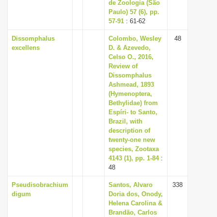
de Zoologia (São
Paulo) 57 (6), pp.
57-91
: 61-62
Dissomphalus
Colombo, Wesley
48
excellens
D. & Azevedo,
Celso O., 2016,
Review of
Dissomphalus
Ashmead, 1893
(Hymenoptera,
Bethylidae) from
Espíri- to Santo,
Brazil, with
description of
twenty-one new
species, Zootaxa
4143 (1), pp. 1-84
:
48
Pseudisobrachium
Santos, Alvaro
338
digum
Doria dos, Onody,
Helena Carolina &
Brandão, Carlos