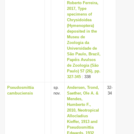
Roberto Ferreira,
2017, Type
specimens of
Chrysidoidea
(Hymenoptera)
deposited in the
Museu de
Zoologia da
Universidade de
São Paulo, Brazil,
Papéis Avulsos
de Zoologia (São
Paulo) 57 (26), pp.
327-345
: 338
Pseudosmittia
sp.
Andersen, Trond,
32-
cambuciensis
nov.
Saether, Ole A. &
34
Mendes,
Humberto F.,
2010, Neotropical
Allocladius
Kieffer, 1913 and
Pseudosmittia
Edwards, 1932