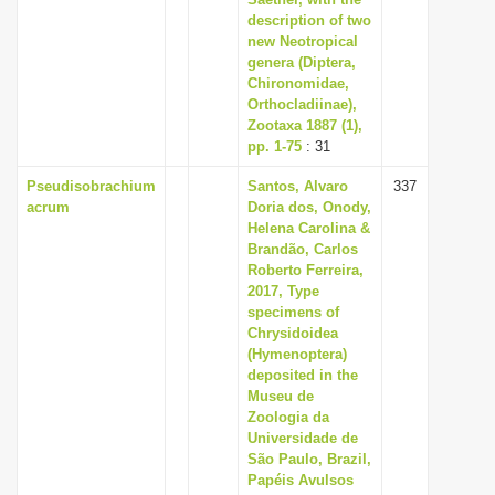
description of two
new Neotropical
genera (Diptera,
Chironomidae,
Orthocladiinae),
Zootaxa 1887 (1),
pp. 1-75
: 31
Pseudisobrachium
Santos, Alvaro
337
acrum
Doria dos, Onody,
Helena Carolina &
Brandão, Carlos
Roberto Ferreira,
2017, Type
specimens of
Chrysidoidea
(Hymenoptera)
deposited in the
Museu de
Zoologia da
Universidade de
São Paulo, Brazil,
Papéis Avulsos