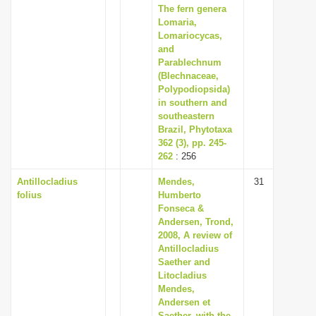
The fern genera
Lomaria,
Lomariocycas,
and
Parablechnum
(Blechnaceae,
Polypodiopsida)
in southern and
southeastern
Brazil, Phytotaxa
362 (3), pp. 245-
262
: 256
Antillocladius
Mendes,
31
folius
Humberto
Fonseca &
Andersen, Trond,
2008, A review of
Antillocladius
Saether and
Litocladius
Mendes,
Andersen et
Saether, with the