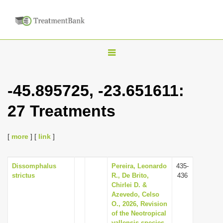
T
o
g
-45.895725, -23.651611:
g
27 Treatments
l
e
n
[
more
] [
link
]
a
v
Dissomphalus
Pereira, Leonardo
435-
strictus
R., De Brito,
436
i
Chirlei D. &
g
Azevedo, Celso
O., 2026, Revision
a
of the Neotropical
t
vallensis species-