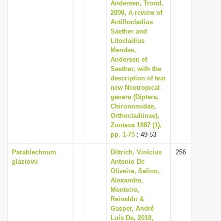
Andersen, Trond,
2008, A review of
Antillocladius
Saether and
Litocladius
Mendes,
Andersen et
Saether, with the
description of two
new Neotropical
genera (Diptera,
Chironomidae,
Orthocladiinae),
Zootaxa 1887 (1),
pp. 1-75
: 49-53
Parablechnum
Dittrich, Vinícius
256
glaziovii
Antonio De
Oliveira, Salino,
Alexandre,
Monteiro,
Reinaldo &
Gasper, André
Luís De, 2018,