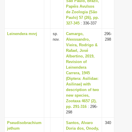
São Paulo, Brazil,
Papéis Avulsos
de Zoologia (São
Paulo) 57 (26), pp.
327-345
: 336-337
Leinendera mnrj
sp.
Camargo,
296-
nov.
Alexssandro,
298
Vieira, Rodrigo &
Rafael, José
Albertino, 2019,
Revision of
Leinendera
Carrera, 1945
(Diptera: Asilidae:
Asilinae) with
description of two
new species,
Zootaxa 4657 (2),
pp. 291-316
: 296-
298
Pseudisobrachium
Santos, Alvaro
340
jethum
Doria dos, Onody,