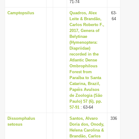
71-74
Camptopsilus
Quadros, Alex
63-
Leite & Brandão,
64
Carlos Roberto F.,
2017, Genera of
Belytinae
(Hymenoptera:
Diapriidae)
recorded in the
Atlantic Dense
Ombrophilous
Forest from
Paraíba to Santa
Catarina, Brazil,
Papéis Avulsos
de Zoologia (São
Paulo) 57 (6), pp.
57-91
: 63-64
Dissomphalus
Santos, Alvaro
336
setosus
Doria dos, Onody,
Helena Carolina &
Brandão, Carlos