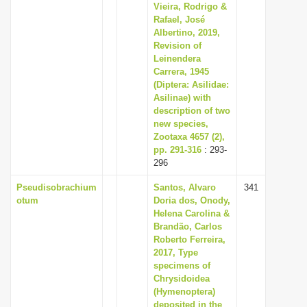
Vieira, Rodrigo &
Rafael, José
Albertino, 2019,
Revision of
Leinendera
Carrera, 1945
(Diptera: Asilidae:
Asilinae) with
description of two
new species,
Zootaxa 4657 (2),
pp. 291-316
: 293-
296
Pseudisobrachium
Santos, Alvaro
341
otum
Doria dos, Onody,
Helena Carolina &
Brandão, Carlos
Roberto Ferreira,
2017, Type
specimens of
Chrysidoidea
(Hymenoptera)
deposited in the