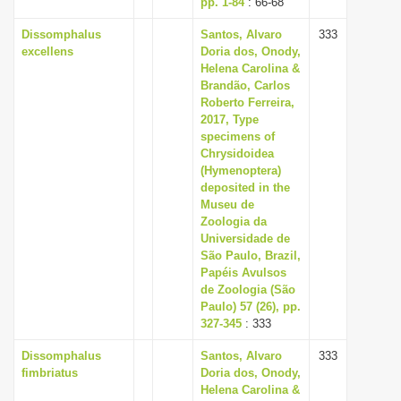
pp. 1-84
: 66-68
Dissomphalus
Santos, Alvaro
333
excellens
Doria dos, Onody,
Helena Carolina &
Brandão, Carlos
Roberto Ferreira,
2017, Type
specimens of
Chrysidoidea
(Hymenoptera)
deposited in the
Museu de
Zoologia da
Universidade de
São Paulo, Brazil,
Papéis Avulsos
de Zoologia (São
Paulo) 57 (26), pp.
327-345
: 333
Dissomphalus
Santos, Alvaro
333
fimbriatus
Doria dos, Onody,
Helena Carolina &