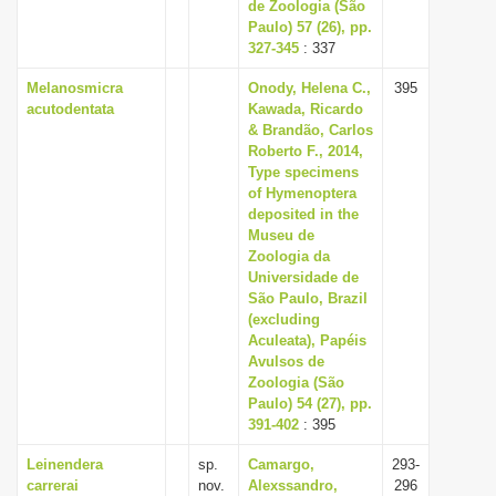
de Zoologia (São
Paulo) 57 (26), pp.
327-345
: 337
Melanosmicra
Onody, Helena C.,
395
acutodentata
Kawada, Ricardo
& Brandão, Carlos
Roberto F., 2014,
Type specimens
of Hymenoptera
deposited in the
Museu de
Zoologia da
Universidade de
São Paulo, Brazil
(excluding
Aculeata), Papéis
Avulsos de
Zoologia (São
Paulo) 54 (27), pp.
391-402
: 395
Leinendera
sp.
Camargo,
293-
carrerai
nov.
Alexssandro,
296