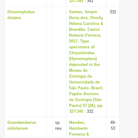
327-345
: 341
Dissomphalus
Santos, Alvaro
332
distans
Doria dos, Onody,
Helena Carolina &
Brandão, Carlos
Roberto Ferreira,
2017, Type
specimens of
Chrysidoidea
(Hymenoptera)
deposited in the
Museu de
Zoologia da
Universidade de
São Paulo, Brazil,
Papéis Avulsos
de Zoologia (São
Paulo) 57 (26), pp.
327-345
: 332
Gravatamberus
sp.
Mendes,
49-
nidularium
nov.
Humberto
53
Fonseca &