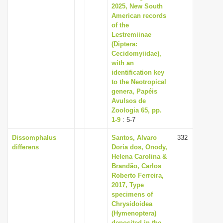
2025, New South
American records
of the
Lestremiinae
(Diptera:
Cecidomyiidae),
with an
identification key
to the Neotropical
genera, Papéis
Avulsos de
Zoologia 65, pp.
1-9
: 5-7
Dissomphalus
Santos, Alvaro
332
differens
Doria dos, Onody,
Helena Carolina &
Brandão, Carlos
Roberto Ferreira,
2017, Type
specimens of
Chrysidoidea
(Hymenoptera)
deposited in the