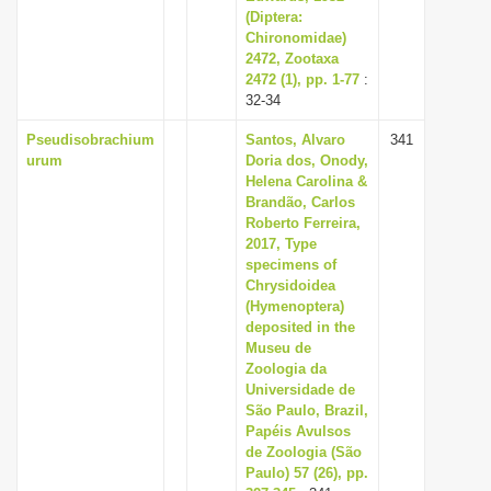
(Diptera:
Chironomidae)
2472, Zootaxa
2472 (1), pp. 1-77
:
32-34
Pseudisobrachium
Santos, Alvaro
341
urum
Doria dos, Onody,
Helena Carolina &
Brandão, Carlos
Roberto Ferreira,
2017, Type
specimens of
Chrysidoidea
(Hymenoptera)
deposited in the
Museu de
Zoologia da
Universidade de
São Paulo, Brazil,
Papéis Avulsos
de Zoologia (São
Paulo) 57 (26), pp.