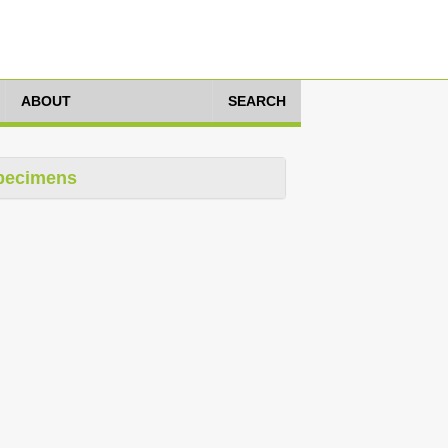
ABOUT
SEARCH
pecimens