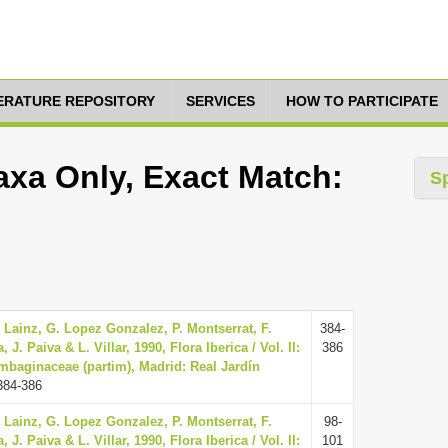
TERATURE REPOSITORY
SERVICES
HOW TO PARTICIPATE
axa Only, Exact Match:
S
. Lainz, G. Lopez Gonzalez, P. Montserrat, F.
384-
. Paiva & L. Villar, 1990, Flora Iberica / Vol. II:
386
mbaginaceae (partim), Madrid: Real Jardín
384-386
. Lainz, G. Lopez Gonzalez, P. Montserrat, F.
98-
. Paiva & L. Villar, 1990, Flora Iberica / Vol. II:
101