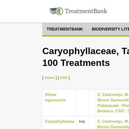
TREATMENTBANK
BIODIVERSITY LI
Caryophyllaceae, T
100 Treatments
[
more
] [
link
]
Silene
S. Castroviejo, M
legionensis
Munoz Garmendia, J
Platanaceae - Plu
Botanico, CSIC
: 
Caryophyllaceae
key
S. Castroviejo, M
Munoz Garmendia, J