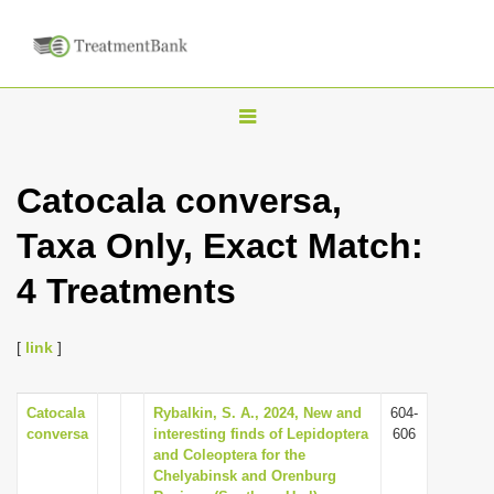
T
o
g
Catocala conversa,
g
Taxa Only, Exact Match:
l
e
4 Treatments
n
a
[
link
]
v
i
Catocala
Rybalkin, S. A., 2024, New and
604-
g
conversa
interesting finds of Lepidoptera
606
a
and Coleoptera for the
Chelyabinsk and Orenburg
t