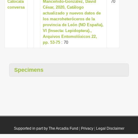
Catocala
Manceñido-González, David
70
conversa
César, 2020, Catálogo
actualizado y nuevos datos de
los macroheteróceros de la
provincia de León (NO España),
VI (Insecta: Lepidoptera).,
Arquivos Entomolóxicos 22,
pp. 53-75
: 70
Specimens
Supported in part by The Arcadia Fund
|
Privacy
|
Legal Disclaimer