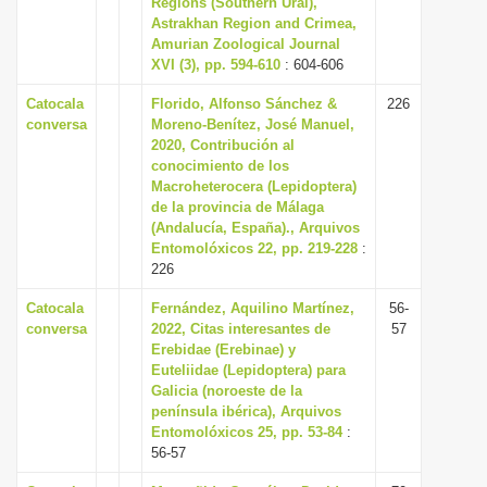
Regions (Southern Ural),
i
Astrakhan Region and Crimea,
Amurian Zoological Journal
o
XVI (3), pp. 594-610
: 604-606
n
Catocala
Florido, Alfonso Sánchez &
226
conversa
Moreno-Benítez, José Manuel,
2020, Contribución al
conocimiento de los
Macroheterocera (Lepidoptera)
de la provincia de Málaga
(Andalucía, España)., Arquivos
Entomolóxicos 22, pp. 219-228
:
226
Catocala
Fernández, Aquilino Martínez,
56-
conversa
2022, Citas interesantes de
57
Erebidae (Erebinae) y
Euteliidae (Lepidoptera) para
Galicia (noroeste de la
península ibérica), Arquivos
Entomolóxicos 25, pp. 53-84
:
56-57