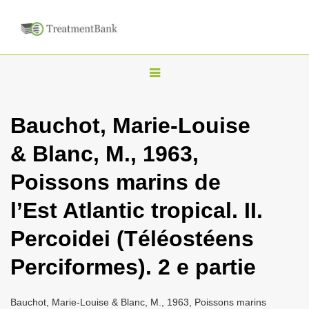
T
o
g
Bauchot, Marie-Louise
g
& Blanc, M., 1963,
l
e
Poissons marins de
n
l’Est Atlantic tropical. II.
a
v
Percoidei (Téléostéens
i
Perciformes). 2 e partie
g
a
Bauchot, Marie-Louise & Blanc, M., 1963, Poissons marins
t