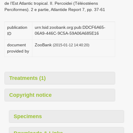
de l’Est Atlantic tropical. II. Percoidei (Téléostéens
i
Perciformes). 2 e partie, Atlantide Report 7, pp. 37-61
o
n
publication
urn:lsid:zoobank.org:pub:DDCF6A65-
06A9-446C-9C5A-59A06A685E16
ID
document
ZooBank
(2015-01-12 14:40:20)
provided by
Treatments (1)
Copyright notice
Specimens