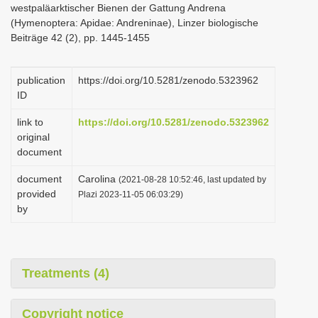
westpaläarktischer Bienen der Gattung Andrena
i
(Hymenoptera: Apidae: Andreninae), Linzer biologische
o
Beiträge 42 (2), pp. 1445-1455
n
publication
https://doi.org/10.5281/zenodo.5323962
ID
link to
https://doi.org/10.5281/zenodo.5323962
original
document
document
Carolina
(2021-08-28 10:52:46, last updated by
provided
Plazi 2023-11-05 06:03:29)
by
Treatments (4)
Copyright notice