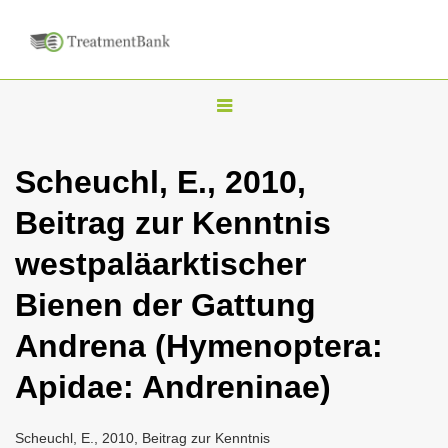
T
o
g
Scheuchl, E., 2010,
g
Beitrag zur Kenntnis
l
e
westpaläarktischer
n
Bienen der Gattung
a
v
Andrena (Hymenoptera:
i
Apidae: Andreninae)
g
a
Scheuchl, E., 2010, Beitrag zur Kenntnis
t