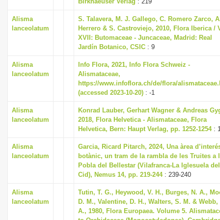
Birkhaeuser Verlag
: 219
i
Alisma
S. Talavera, M. J. Gallego, C. Romero Zarco, A
o
lanceolatum
Herrero & S. Castroviejo, 2010, Flora Iberica / 
n
XVII: Butomaceae - Juncaceae, Madrid: Real
Jardín Botanico, CSIC
: 9
Alisma
Info Flora, 2021, Info Flora Schweiz -
lanceolatum
Alismataceae,
https://www.infoflora.ch/de/flora/alismataceae
(accessed 2023-10-20)
: -1
Alisma
Konrad Lauber, Gerhart Wagner & Andreas Gy
lanceolatum
2018, Flora Helvetica - Alismataceae, Flora
Helvetica, Bern: Haupt Verlag, pp. 1252-1254
: 
Alisma
Garcia, Ricard Pitarch, 2024, Una àrea d’interé
lanceolatum
botànic, un tram de la rambla de les Truites a 
Pobla del Bellestar (Vilafranca-La Iglesuela del
Cid), Nemus 14, pp. 219-244
: 239-240
Alisma
Tutin, T. G., Heywood, V. H., Burges, N. A., Mo
lanceolatum
D. M., Valentine, D. H., Walters, S. M. & Webb,
A., 1980, Flora Europaea. Volume 5. Alismatac