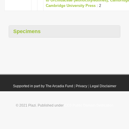
to Orchidaceae (Monocotyledones), Cambridge
Cambridge University Press
: 2
Specimens
Supported in part by The Arcadia Fund
|
Privacy
|
Legal Disclaimer
© 2021 Plazi. Published under
CC0 Public Domain Dedication