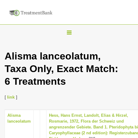
T
o
g
Alisma lanceolatum,
g
Taxa Only, Exact Match:
l
e
6 Treatments
n
a
[
link
]
v
i
Alisma
Hess, Hans Ernst, Landolt, Elias & Hirzel,
g
lanceolatum
Rosmarie, 1972, Flora der Schweiz und
a
angrenzender Gebiete. Band 1. Pteridophyta b
Caryophyllaceae (2 nd edition): Registerzuban
t