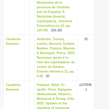
Noctuoidea de la
provincia de Córdoba
(sur de España): II.
Noctuidae (Insecta:
Lepidoptera)., Arquivos
Entomolóxicos 22, pp.
319-345
: 324-325
Caradrina
Andriollo, Tommy,
20
flavirena
Landry, Bernard, Guibert,
Bastien, Pastore, Maxime
& Baumgart, Pierre, 2019,
Nouveaux ajouts à la
liste des Lépidoptères du
canton de Genève,
Entomo Helvetica 12, pp.
9-28
: 20
Caradrina
Fetnassi, Nidal, Er-
e137839-
flavirena
rguibi, Omar, Aglagane,
-1
Abdessamad, Ghamizi,
Mohamed & Õunap, Erki,
2025, Updates to the
checklist of nocturnal