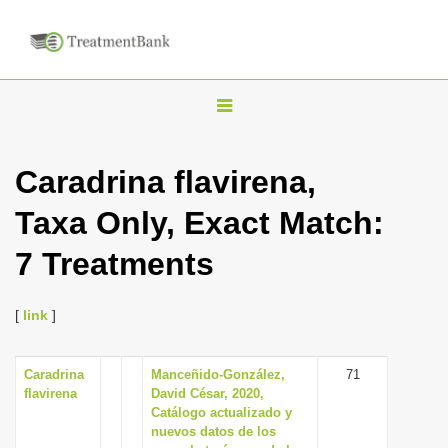
T
o
g
Caradrina flavirena,
g
Taxa Only, Exact Match:
l
e
7 Treatments
n
a
[
link
]
v
i
Caradrina
Manceñido-González,
71
g
flavirena
David César, 2020,
a
Catálogo actualizado y
nuevos datos de los
t