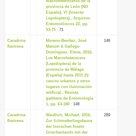
macroheteróceros de la
i
provincia de León (NO
España), VI (Insecta:
o
Lepidoptera)., Arquivos
n
Entomolóxicos 22, pp.
53-75
: 71
Caradrina
Moreno-Benítez, José
148
flavirena
Manuel & Gallego-
Domínguez, Elena, 2016,
Los Macroheterocera
(Lepidoptera) de la
provincia de Málaga
(España) hasta 2015 (I):
cascos urbanos y otros
lugares con iluminación
artificial., Revista
gaditana de Entomología
1, pp. 63-180
: 148
Caradrina
Weidlich, Michael, 2016,
289
flavirena
Zur Schmetterlingsfauna
der Ionischen Inseln
Griechenlands mit der