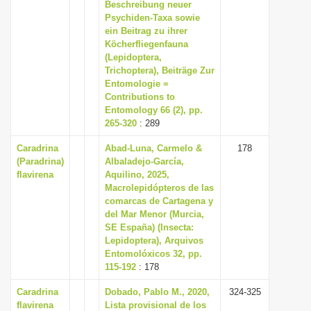
Beschreibung neuer
Psychiden-Taxa sowie
ein Beitrag zu ihrer
Köcherfliegenfauna
(Lepidoptera,
Trichoptera), Beiträge Zur
Entomologie =
Contributions to
Entomology 66 (2), pp.
265-320
: 289
Caradrina
Abad-Luna, Carmelo &
178
(Paradrina)
Albaladejo-García,
flavirena
Aquilino, 2025,
Macrolepidópteros de las
comarcas de Cartagena y
del Mar Menor (Murcia,
SE España) (Insecta:
Lepidoptera), Arquivos
Entomolóxicos 32, pp.
115-192
: 178
Caradrina
Dobado, Pablo M., 2020,
324-325
flavirena
Lista provisional de los