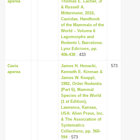
aperea
Thomas E. Lacher, Jr
& Russell A.
Mittermeier, 2016,
Caviidae, Handbook
of the Mammals of the
World – Volume 6
Lagomorphs and
Rodents I, Barcelona:
Lynx Edicions, pp.
406-438
: 433
Cavia
James H. Honacki,
573
aperea
Kenneth E. Kinman &
James W. Koeppl,
1982, Order Rodentia
(Part 6), Mammal
Species of the World
(1 st Edition),
Lawrence, Kansas,
USA: Alien Press, Inc.
& The Association of
Systematics
Collections, pp. 560-
594
: 573