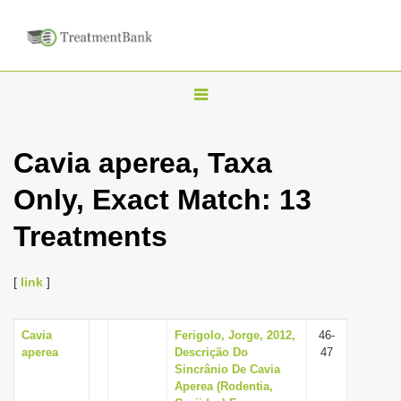
T
o
g
Cavia aperea, Taxa
g
Only, Exact Match: 13
l
e
Treatments
n
a
[
link
]
v
i
Cavia
Ferigolo, Jorge, 2012,
46-
g
aperea
Descrição Do
47
a
Sincrânio De Cavia
Aperea (Rodentia,
t