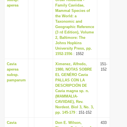
aperea
Family Caviidae,
Mammal Species of
the World: a
Taxonomic and
Geographic Reference
(3 rd Edition), Volume
2, Baltimore: The
Johns Hopkins
University Press, pp.
1552-1556
: 1552
Cavia
Ximenez, Alfredo,
151-
aperea
1980, NOTAS SOBRE
152
subsp.
EL GENÉRO Cavia
pamparum
PALLAS CON LA
DESCRIPCIÓN DE
Cavia magna sp. n.
(MAMMALIA-
CAVIIDAE), Rev.
Nordest. Biol 3, No. 3,
pp. 145-179
: 151-152
Cavia
Don E. Wilson,
433