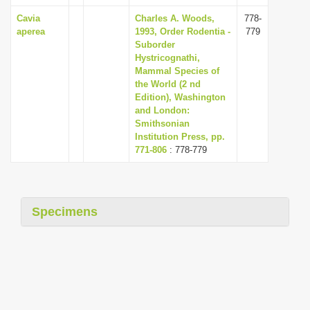
Cavia
Charles A. Woods,
778-
aperea
1993, Order Rodentia -
779
Suborder
Hystricognathi,
Mammal Species of
the World (2 nd
Edition), Washington
and London:
Smithsonian
Institution Press, pp.
771-806
: 778-779
Specimens