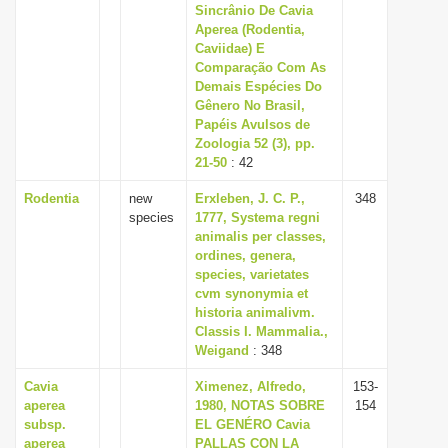
Sincrânio De Cavia
Aperea (Rodentia,
Caviidae) E
Comparação Com As
Demais Espécies Do
Gênero No Brasil,
Papéis Avulsos de
Zoologia 52 (3), pp.
21-50
: 42
Rodentia
new
Erxleben, J. C. P.,
348
species
1777, Systema regni
animalis per classes,
ordines, genera,
species, varietates
cvm synonymia et
historia animalivm.
Classis I. Mammalia.,
Weigand
: 348
Cavia
Ximenez, Alfredo,
153-
aperea
1980, NOTAS SOBRE
154
subsp.
EL GENÉRO Cavia
aperea
PALLAS CON LA