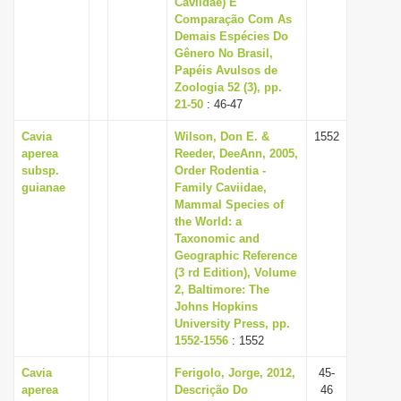
Caviidae) E
i
Comparação Com As
Demais Espécies Do
o
Gênero No Brasil,
n
Papéis Avulsos de
Zoologia 52 (3), pp.
21-50
: 46-47
Cavia
Wilson, Don E. &
1552
aperea
Reeder, DeeAnn, 2005,
subsp.
Order Rodentia -
guianae
Family Caviidae,
Mammal Species of
the World: a
Taxonomic and
Geographic Reference
(3 rd Edition), Volume
2, Baltimore: The
Johns Hopkins
University Press, pp.
1552-1556
: 1552
Cavia
Ferigolo, Jorge, 2012,
45-
aperea
Descrição Do
46