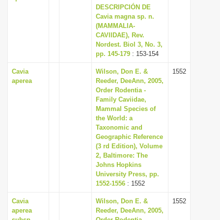
DESCRIPCIÓN DE
Cavia magna sp. n.
(MAMMALIA-
CAVIIDAE), Rev.
Nordest. Biol 3, No. 3,
pp. 145-179
: 153-154
Cavia
Wilson, Don E. &
1552
aperea
Reeder, DeeAnn, 2005,
Order Rodentia -
Family Caviidae,
Mammal Species of
the World: a
Taxonomic and
Geographic Reference
(3 rd Edition), Volume
2, Baltimore: The
Johns Hopkins
University Press, pp.
1552-1556
: 1552
Cavia
Wilson, Don E. &
1552
aperea
Reeder, DeeAnn, 2005,
subsp.
Order Rodentia -