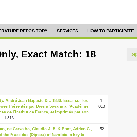
TERATURE REPOSITORY
SERVICES
HOW TO PARTICIPATE
nly, Exact Match: 18
S
, André Jean Baptiste Dr., 1830, Essai sur les
1-
res Présentés par Divers Savans à l'Académie
813
es de l'Institut de France, et Imprimés par son
3
: 1-813
to, de Carvalho, Claudio J. B. & Pont, Adrian C.,
52
 the Muscidae (Diptera) of Namibia: a key to