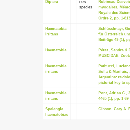
Diptera
new
Robineau-Desvoidy
species
myodaires, Mémoi
Royale des Scienc
Ordre 2, pp. 1-81
Haematobia
Schlüsslmayr, Ger
irritans
für Österreich un
Beiträge 49 (1), p
Haematobia
Pérez, Sandra & D
MUSCIDAE, Zootax
Haematobia
Patitucci, Lucian
irritans
Sofia & Mariluis,
Argentina: revisi
pictorial key to s
Haematobia
Pont, Adrian C., 
irritans
4465 (1), pp. 1-69
Spalangia
Gibson, Gary A. P
haematobiae