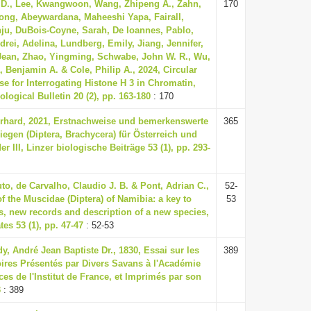
D., Lee, Kwangwoon, Wang, Zhipeng A., Zahn,
170
ong, Abeywardana, Maheeshi Yapa, Fairall,
ju, DuBois-Coyne, Sarah, De Ioannes, Pablo,
drei, Adelina, Lundberg, Emily, Jiang, Jennifer,
ean, Zhao, Yingming, Schwabe, John W. R., Wu,
 Benjamin A. & Cole, Philip A., 2024, Circular
e for Interrogating Histone H 3 in Chromatin,
ogical Bulletin 20 (2), pp. 163-180
: 170
rhard, 2021, Erstnachweise und bemerkenswerte
365
egen (Diptera, Brachycera) für Österreich und
r III, Linzer biologische Beiträge 53 (1), pp. 293-
to, de Carvalho, Claudio J. B. & Pont, Adrian C.,
52-
 the Muscidae (Diptera) of Namibia: a key to
53
, new records and description of a new species,
tes 53 (1), pp. 47-47
: 52-53
, André Jean Baptiste Dr., 1830, Essai sur les
389
res Présentés par Divers Savans à l'Académie
es de l'Institut de France, et Imprimés par son
3
: 389