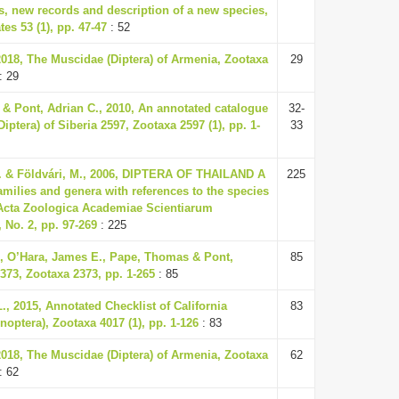
, new records and description of a new species,
tes 53 (1), pp. 47-47
: 52
2018, The Muscidae (Diptera) of Armenia, Zootaxa
29
: 29
 & Pont, Adrian C., 2010, An annotated catalogue
32-
iptera) of Siberia 2597, Zootaxa 2597 (1), pp. 1-
33
B. & Földvári, M., 2006, DIPTERA OF THAILAND A
225
milies and genera with references to the species
 Acta Zoologica Academiae Scientiarum
 No. 2, pp. 97-269
: 225
., O’Hara, James E., Pape, Thomas & Pont,
85
2373, Zootaxa 2373, pp. 1-265
: 85
., 2015, Annotated Checklist of California
83
optera), Zootaxa 4017 (1), pp. 1-126
: 83
2018, The Muscidae (Diptera) of Armenia, Zootaxa
62
: 62