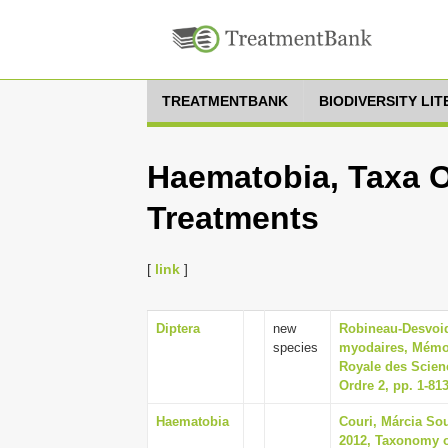
TREATMENTBANK
BIODIVERSITY LI
Haematobia, Taxa O
Treatments
[
link
]
Diptera
new
Robineau-Desvoidy
species
myodaires, Mémoi
Royale des Scienc
Ordre 2, pp. 1-81
Haematobia
Couri, Márcia Sou
2012, Taxonomy of