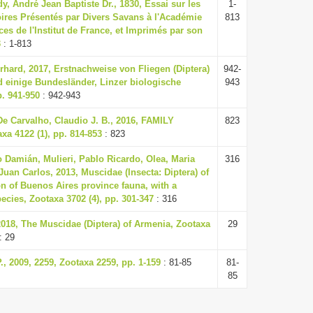
, André Jean Baptiste Dr., 1830, Essai sur les
1-
res Présentés par Divers Savans à l'Académie
813
es de l'Institut de France, et Imprimés par son
3
: 1-813
hard, 2017, Erstnachweise von Fliegen (Diptera)
942-
d einige Bundesländer, Linzer biologische
943
p. 941-950
: 942-943
e Carvalho, Claudio J. B., 2016, FAMILY
823
a 4122 (1), pp. 814-853
: 823
o Damián, Mulieri, Pablo Ricardo, Olea, Maria
316
 Juan Carlos, 2013, Muscidae (Insecta: Diptera) of
on of Buenos Aires province fauna, with a
pecies, Zootaxa 3702 (4), pp. 301-347
: 316
2018, The Muscidae (Diptera) of Armenia, Zootaxa
29
: 29
., 2009, 2259, Zootaxa 2259, pp. 1-159
: 81-85
81-
85