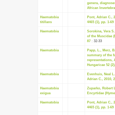
genera, diagnoses
African Invertebra
Haematobia
Pont, Adrian C., 
titillans
4465 (1), pp. 1-69
Haematobia
Sorokina, Vera S.
of the Muscidae (D
87
: 32-33
Haematobia
Papp, L., Merz, 
summary of the fa
representations,
Hungaricae 52 (2),
Haematobia
Evenhuis, Neal L
Adrian C., 2010, 
Haematobia
Zuparko, Robert L
exigua
Encyrtidae (Hymen
Haematobia
Pont, Adrian C., 
4465 (1), pp. 1-69