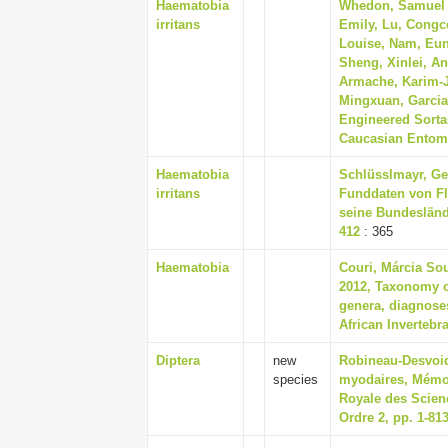
Haematobia
Whedon, Samuel 
irritans
Emily, Lu, Congc
Louise, Nam, Eun
Sheng, Xinlei, An
Armache, Karim-J
Mingxuan, Garcia,
Engineered Sortas
Caucasian Entomol
Haematobia
Schlüsslmayr, Ge
irritans
Funddaten von Fli
seine Bundeslände
412
: 365
Haematobia
Couri, Márcia Sou
2012, Taxonomy of
genera, diagnoses
African Invertebra
Diptera
new
Robineau-Desvoidy
species
myodaires, Mémoi
Royale des Scienc
Ordre 2, pp. 1-81