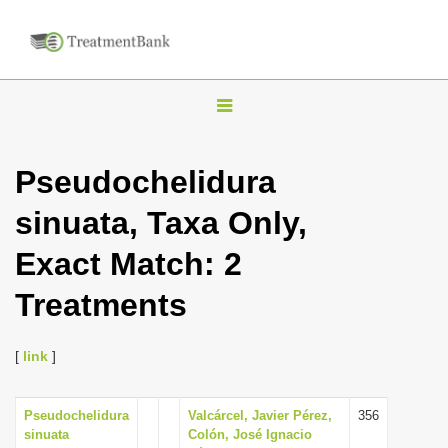
T
o
g
Pseudochelidura
g
sinuata, Taxa Only,
l
e
Exact Match: 2
n
Treatments
a
v
i
[
link
]
g
a
Pseudochelidura
Valcárcel, Javier Pérez,
356
sinuata
Colón, José Ignacio
t