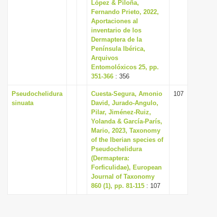
López & Piloña,
i
Fernando Prieto, 2022,
Aportaciones al
o
inventario de los
n
Dermaptera de la
Península Ibérica,
Arquivos
Entomolóxicos 25, pp.
351-366
: 356
Pseudochelidura
Cuesta-Segura, Amonio
107
sinuata
David, Jurado-Angulo,
Pilar, Jiménez-Ruiz,
Yolanda & García-París,
Mario, 2023, Taxonomy
of the Iberian species of
Pseudochelidura
(Dermaptera:
Forficulidae), European
Journal of Taxonomy
860 (1), pp. 81-115
: 107