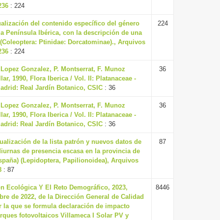
236
: 224
alización del contenido específico del género
224
a Península Ibérica, con la descripción de una
(Coleoptera: Ptinidae: Dorcatominae)., Arquivos
236
: 224
. Lopez Gonzalez, P. Montserrat, F. Munoz
36
ar, 1990, Flora Iberica / Vol. II: Platanaceae -
adrid: Real Jardín Botanico, CSIC
: 36
. Lopez Gonzalez, P. Montserrat, F. Munoz
36
ar, 1990, Flora Iberica / Vol. II: Platanaceae -
adrid: Real Jardín Botanico, CSIC
: 36
ualización de la lista patrón y nuevos datos de
87
iurnas de presencia escasa en la provincia de
España) (Lepidoptera, Papilionoidea), Arquivos
8
: 87
ón Ecológica Y El Reto Demográfico, 2023,
8446
re de 2022, de la Dirección General de Calidad
r la que se formula declaración de impacto
rques fotovoltaicos Villameca I Solar PV y