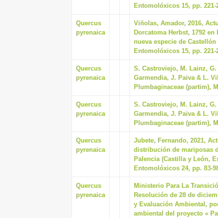
Entomolóxicos 15, pp. 221-
Quercus
Viñolas, Amador, 2016, Actu
pyrenaica
Dorcatoma Herbst, 1792 en l
nueva especie de Castellón 
Entomolóxicos 15, pp. 221-
Quercus
S. Castroviejo, M. Lainz, G
pyrenaica
Garmendia, J. Paiva & L. Vill
Plumbaginaceae (partim), M
Quercus
S. Castroviejo, M. Lainz, G
pyrenaica
Garmendia, J. Paiva & L. Vill
Plumbaginaceae (partim), M
Quercus
Jubete, Fernando, 2021, Act
pyrenaica
distribución de mariposas d
Palencia (Castilla y León, 
Entomolóxicos 24, pp. 83-9
Quercus
Ministerio Para La Transici
pyrenaica
Resolución de 28 de diciemb
y Evaluación Ambiental, po
ambiental del proyecto « Pa