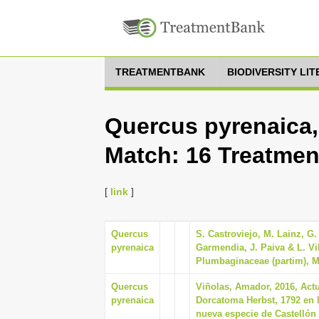
TREATMENTBANK
BIODIVERSITY LI
Quercus pyrenaica,
Match: 16 Treatmen
[
link
]
Quercus
S. Castroviejo, M. Lainz, G
pyrenaica
Garmendia, J. Paiva & L. Vill
Plumbaginaceae (partim), M
Quercus
Viñolas, Amador, 2016, Actu
pyrenaica
Dorcatoma Herbst, 1792 en l
nueva especie de Castellón 