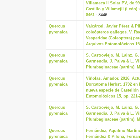
Villameca II Solar PV, de 
Castillo y Villamejíl (León) 
8461
: 8446
Quercus
Valcárcel, Javier Pérez & P
pyrenaica
coleópteros gallegos. V. Re
Vesperidae (Coleoptera) para
Arquivos Entomolóxicos 15,
Quercus
S. Castroviejo, M. Lainz, G
pyrenaica
Garmendia, J. Paiva & L. Vill
Plumbaginaceae (partim), M
Quercus
Viñolas, Amador, 2016, Actu
pyrenaica
Dorcatoma Herbst, 1792 en l
nueva especie de Castellón 
Entomolóxicos 15, pp. 221-
Quercus
S. Castroviejo, M. Lainz, G
pyrenaica
Garmendia, J. Paiva & L. Vill
Plumbaginaceae (partim), M
Quercus
Fernández, Aquilino Martíne
pyrenaica
Fernández & Piloña, Fernand