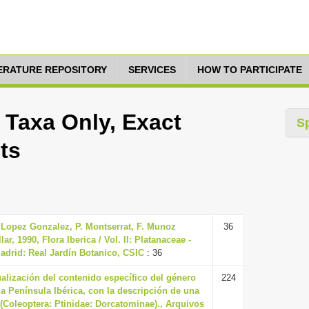
TERATURE REPOSITORY
SERVICES
HOW TO PARTICIPATE
 Taxa Only, Exact
S
ts
. Lopez Gonzalez, P. Montserrat, F. Munoz
36
ar, 1990, Flora Iberica / Vol. II: Platanaceae -
adrid: Real Jardín Botanico, CSIC
: 36
alización del contenido específico del género
224
a Península Ibérica, con la descripción de una
(Coleoptera: Ptinidae: Dorcatominae)., Arquivos