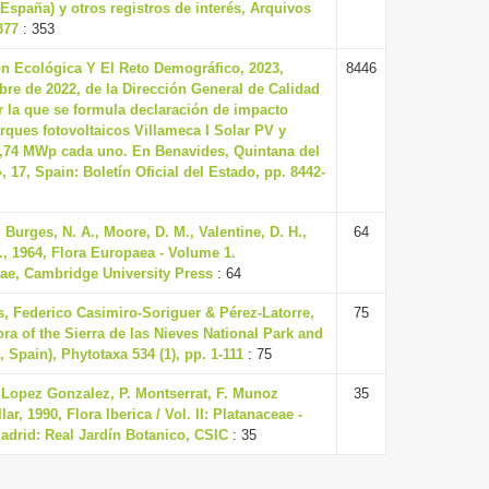
. España) y otros registros de interés, Arquivos
377
: 353
ón Ecológica Y El Reto Demográfico, 2023,
8446
re de 2022, de la Dirección General de Calidad
r la que se formula declaración de impacto
rques fotovoltaicos Villameca I Solar PV y
99,74 MWp cada uno. En Benavides, Quintana del
», 17, Spain: Boletín Oficial del Estado, pp. 8442-
, Burges, N. A., Moore, D. M., Valentine, D. H.,
64
., 1964, Flora Europaea - Volume 1.
ae, Cambridge University Press
: 64
, Federico Casimiro-Soriguer & Pérez-Latorre,
75
ora of the Sierra de las Nieves National Park and
 Spain), Phytotaxa 534 (1), pp. 1-111
: 75
. Lopez Gonzalez, P. Montserrat, F. Munoz
35
ar, 1990, Flora Iberica / Vol. II: Platanaceae -
adrid: Real Jardín Botanico, CSIC
: 35