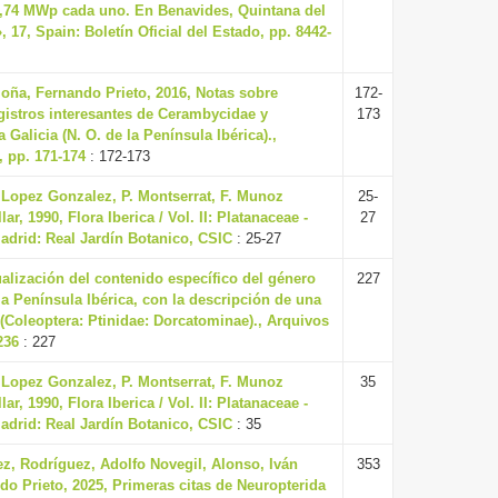
99,74 MWp cada uno. En Benavides, Quintana del
», 17, Spain: Boletín Oficial del Estado, pp. 8442-
iloña, Fernando Prieto, 2016, Notas sobre
172-
gistros interesantes de Cerambycidae y
173
 Galicia (N. O. de la Península Ibérica).,
 pp. 171-174
: 172-173
. Lopez Gonzalez, P. Montserrat, F. Munoz
25-
ar, 1990, Flora Iberica / Vol. II: Platanaceae -
27
adrid: Real Jardín Botanico, CSIC
: 25-27
alización del contenido específico del género
227
a Península Ibérica, con la descripción de una
(Coleoptera: Ptinidae: Dorcatominae)., Arquivos
236
: 227
. Lopez Gonzalez, P. Montserrat, F. Munoz
35
ar, 1990, Flora Iberica / Vol. II: Platanaceae -
adrid: Real Jardín Botanico, CSIC
: 35
z, Rodríguez, Adolfo Novegil, Alonso, Iván
353
o Prieto, 2025, Primeras citas de Neuropterida