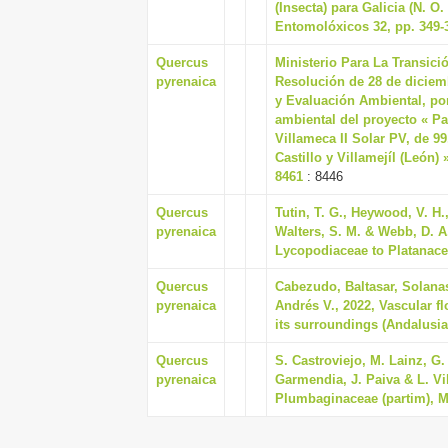
(Insecta) para Galicia (N. O
Entomolóxicos 32, pp. 349-
Quercus
Ministerio Para La Transici
pyrenaica
Resolución de 28 de diciemb
y Evaluación Ambiental, po
ambiental del proyecto « Pa
Villameca II Solar PV, de 
Castillo y Villamejíl (León) 
8461
: 8446
Quercus
Tutin, T. G., Heywood, V. H.
pyrenaica
Walters, S. M. & Webb, D. A
Lycopodiaceae to Platanace
Quercus
Cabezudo, Baltasar, Solanas
pyrenaica
Andrés V., 2022, Vascular fl
its surroundings (Andalusia,
Quercus
S. Castroviejo, M. Lainz, G
pyrenaica
Garmendia, J. Paiva & L. Vill
Plumbaginaceae (partim), M