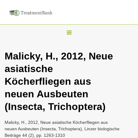
T
o
g
Malicky, H., 2012, Neue
g
asiatische
l
e
Köcherfliegen aus
n
neuen Ausbeuten
a
v
(Insecta, Trichoptera)
i
g
Malicky, H., 2012, Neue asiatische Köcherfliegen aus
a
neuen Ausbeuten (Insecta, Trichoptera), Linzer biologische
Beiträge 44 (2), pp. 1263-1310
t