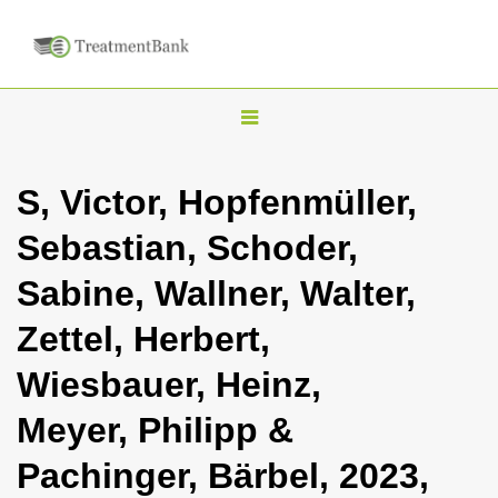
T
o
g
S, Victor, Hopfenmüller,
g
Sebastian, Schoder,
l
e
Sabine, Wallner, Walter,
n
Zettel, Herbert,
a
v
Wiesbauer, Heinz,
i
Meyer, Philipp &
g
a
Pachinger, Bärbel, 2023,
t